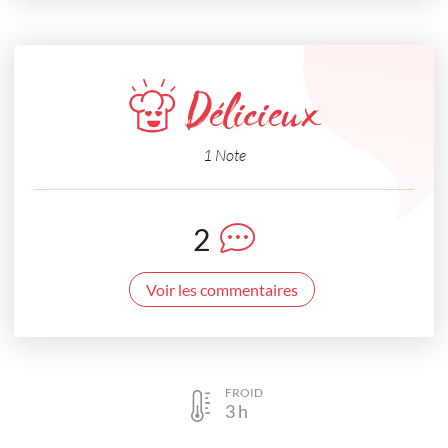
Délicieux
1 Note
2
Voir les commentaires
FROID
3
h