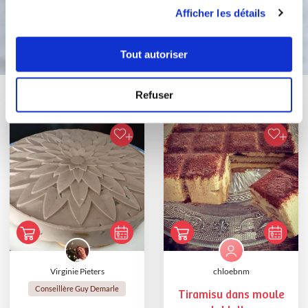
utilisation de leurs services.
Afficher les détails
Bon appétit !
Tout autoriser
Vous aimerez aussi ...
Refuser
Virginie Pieters
chloebnm
Conseillère Guy Demarle
Tiramisu dans moule