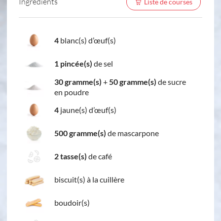
Ingredients
Liste de courses
4
blanc(s) d’œuf(s)
1 pincée(s)
de sel
30 gramme(s)
+
50 gramme(s)
de sucre
en poudre
4
jaune(s) d’œuf(s)
500 gramme(s)
de mascarpone
2 tasse(s)
de café
biscuit(s) à la cuillère
boudoir(s)