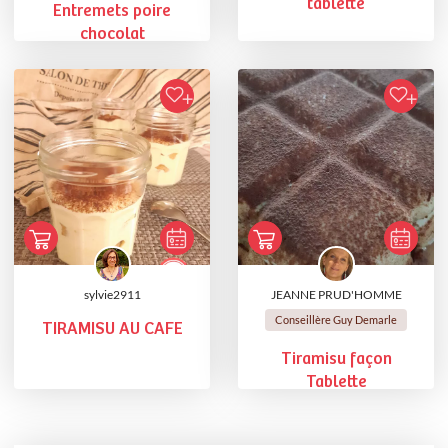
tablette
Entremets poire
chocolat
sylvie2911
JEANNE PRUD'HOMME
Conseillère Guy Demarle
TIRAMISU AU CAFE
Tiramisu façon
Tablette