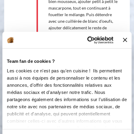
bien mousseux, ajouter petit à petit le
mascarpone, tout en continuant à
fouetter le mélange. Puis détendre
avec une cuillérée de blanc d'oeufs,
ajouter délicatement le reste de
blancs d'oeufs. Laisser au
réfrigérateur 2 heures
3
Étape 3 Pour le montage, déposer
Team fan de cookies ?
dans un plat, (ou des verrines, des
verres, ou des ramequins) un peu de
Les cookies ce n'est pas qu'en cuisine ! Ils permettent
crème au mascarpone puis après
aussi à nos équipes de personnaliser le contenu et les
avoir fait tremper les biscuits dans le
annonces, d'offrir des fonctionnalités relatives aux
café, une couche de biscuits. Alterner
médias sociaux et d'analyser notre trafic. Nous
ainsi en terminant par une couche de
partageons également des informations sur l'utilisation de
crème au mascarpone que l'on
notre site avec nos partenaires de médias sociaux, de
soupoudrera de cacao amer.
publicité et d'analyse, qui peuvent potentiellement
Remettre au frais au moins une heure.
combiner celles-ci avec d'autres informations que vous
Buon appetito !
leur avez fournies ou qu'ils ont collectées lors de votre