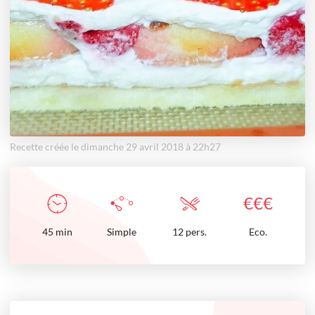
Recette créée le dimanche 29 avril 2018 à 22h27
€
€
€
45
min
Simple
12 pers.
Eco.