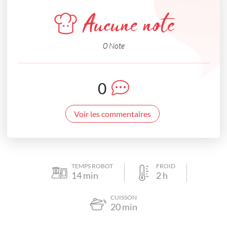
Aucune note
0 Note
0
Voir les commentaires
TEMPS ROBOT
FROID
14
min
2
h
CUISSON
20
min