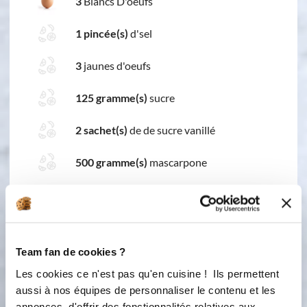
3
Blancs D'oeufs
1 pincée(s)
d'sel
3
jaunes d'oeufs
125 gramme(s)
sucre
2 sachet(s)
de de sucre vanillé
500 gramme(s)
mascarpone
500 gramme(s)
fraises
Team fan de cookies ?
6 étapes
Les cookies ce n'est pas qu'en cuisine ! Ils permettent
aussi à nos équipes de personnaliser le contenu et les
annonces, d'offrir des fonctionnalités relatives aux