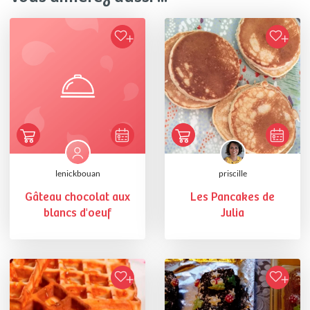
lenickbouan
priscille
Gâteau chocolat aux
Les Pancakes de
blancs d'oeuf
Julia