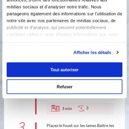
1
médias sociaux et d'analyser notre trafic. Nous
Placez le fouet sur les lames Fouettez
partageons également des informations sur l'utilisation de
Réservez
notre site avec nos partenaires de médias sociaux, de
Accessoire(s) :
publicité et d'analyse, qui peuvent potentiellement
combiner celles-ci avec d'autres informations que vous
leur avez fournies ou qu'ils ont collectées lors de votre
3
2
min
utilisation de leurs services.
Afficher les détails
2
Lavez votre bol. Bien l'essuyer Séparez
Tout autoriser
les blancs des jaunes. Réservez les
jaunes Placez le fouet sur les lames
Refuser
Accessoire(s) :
3
3
min
3
Placez le fouet sur les lames Battre les