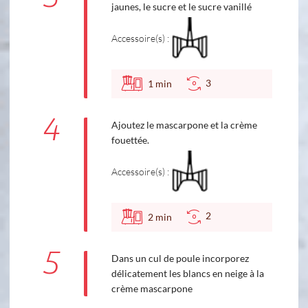
jaunes, le sucre et le sucre vanillé
Accessoire(s) :
3
1
min
4
Ajoutez le mascarpone et la crème
fouettée.
Accessoire(s) :
2
2
min
5
Dans un cul de poule incorporez
délicatement les blancs en neige à la
crème mascarpone