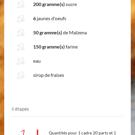
200 gramme(s)
sucre
6
jaunes d'oeufs
50 gramme(s)
de Maïzena
150 gramme(s)
farine
eau
sirop de fraises
6 étapes
Quantités pour 1 cadre 20 parts et 1