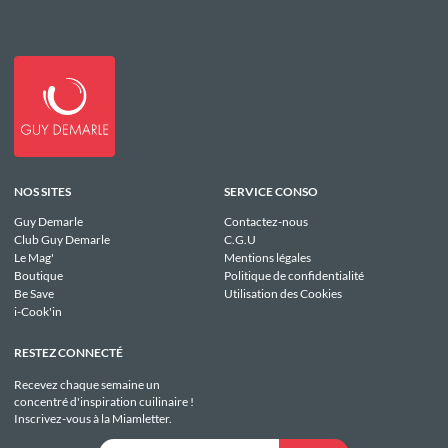
NOS SITES
SERVICE CONSO
Guy Demarle
Contactez-nous
Club Guy Demarle
C.G.U
Le Mag'
Mentions légales
Boutique
Politique de confidentialité
Be Save
Utilisation des Cookies
i-Cook'in
RESTEZ CONNECTÉ
Recevez chaque semaine un
concentré d'inspiration cuilinaire !
Inscrivez-vous à la Miamletter.