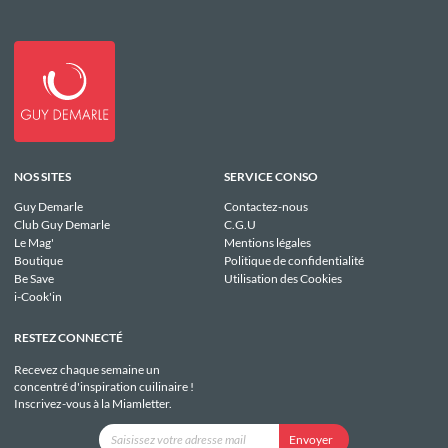
NOS SITES
SERVICE CONSO
Guy Demarle
Contactez-nous
Club Guy Demarle
C.G.U
Le Mag'
Mentions légales
Boutique
Politique de confidentialité
Be Save
Utilisation des Cookies
i-Cook'in
RESTEZ CONNECTÉ
Recevez chaque semaine un
concentré d'inspiration cuilinaire !
Inscrivez-vous à la Miamletter.