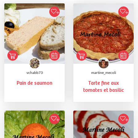
vchabb73
martine_mecoli
Pain de saumon
Tarte fine aux
tomates et basilic