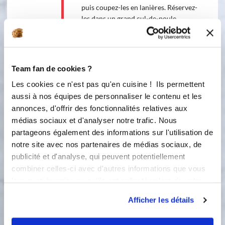
puis coupez-les en lanières. Réservez-
les dans un grand cul-de-poule.
3
Ouvrez la boîte de haricots rouges
appertisés, rincez-les dans une
passoire, égouttez-les puis ajoutez-les
Team fan de cookies ?
au contenu du cul-de-poule. Réservez
Les cookies ce n'est pas qu'en cuisine ! Ils permettent
le tout.
aussi à nos équipes de personnaliser le contenu et les
4
annonces, d'offrir des fonctionnalités relatives aux
Épluchez l'oignon, coupez-le en 4,
médias sociaux et d'analyser notre trafic. Nous
mettez-le dans le bol du cook'in puis
partageons également des informations sur l'utilisation de
émincez-le 5 secondes, vitesse 7.
notre site avec nos partenaires de médias sociaux, de
publicité et d'analyse, qui peuvent potentiellement
7
5
s
combiner celles-ci avec d'autres informations que vous
leur avez fournies ou qu'ils ont collectées lors de votre
5
Raclez les bords du bol afin de
utilisation de leurs services.
ramener les ougnons émincés dans le
Afficher les détails
bas, ajoutez l'huile et faites-les
revenir 5 mn, 120 °C, vitesse S avec