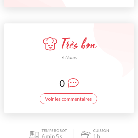
Très bon
6 Notes
0
Voir les commentaires
TEMPS ROBOT
CUISSON
6
min
5
s
1
h