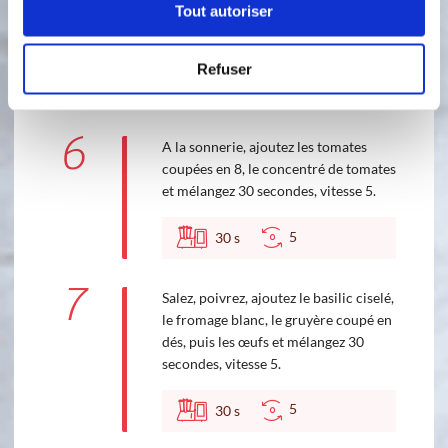
Tout autoriser
l'i-cook'in et vitesse 1 avec le 3.0.
Rissoler :
5
min
Refuser
120 °C
6
A la sonnerie, ajoutez les tomates
coupées en 8, le concentré de tomates
et mélangez 30 secondes, vitesse 5.
5
30
s
7
Salez, poivrez, ajoutez le basilic ciselé,
le fromage blanc, le gruyère coupé en
dés, puis les œufs et mélangez 30
secondes, vitesse 5.
5
30
s