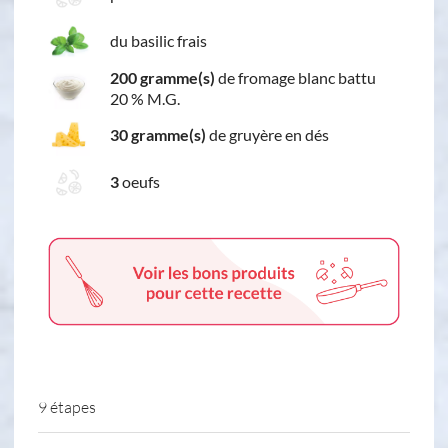
du basilic frais
200 gramme(s)
de fromage blanc battu
20 % M.G.
30 gramme(s)
de gruyère en dés
3
oeufs
9 étapes