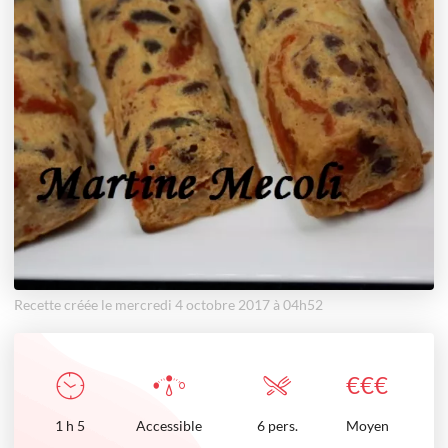
Recette créée le mercredi 4 octobre 2017 à 04h52
€
€
€
1
h
5
Accessible
6 pers.
Moyen