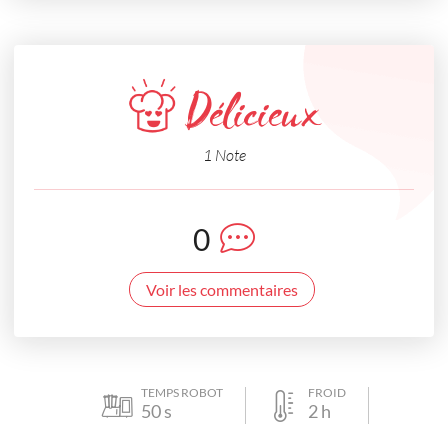
Délicieux
1 Note
0
Voir les commentaires
TEMPS ROBOT
FROID
50
s
2
h