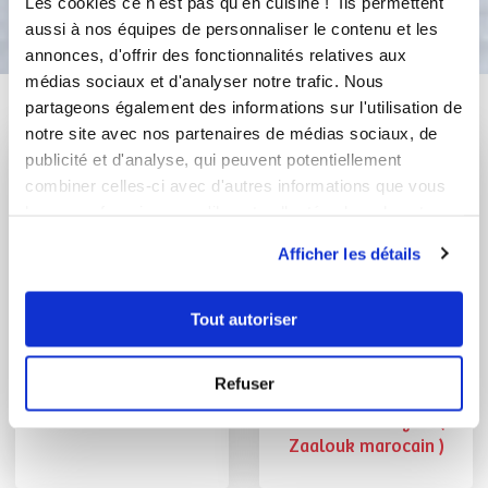
Bon appétit !
Les cookies ce n'est pas qu'en cuisine ! Ils permettent
aussi à nos équipes de personnaliser le contenu et les
annonces, d'offrir des fonctionnalités relatives aux
médias sociaux et d'analyser notre trafic. Nous
Vous aimerez aussi ...
partageons également des informations sur l'utilisation de
notre site avec nos partenaires de médias sociaux, de
publicité et d'analyse, qui peuvent potentiellement
combiner celles-ci avec d'autres informations que vous
leur avez fournies ou qu'ils ont collectées lors de votre
utilisation de leurs services.
Afficher les détails
Tout autoriser
Refuser
vchabb73
bynayla
Pain de saumon
caviar d'aubergine (
Zaalouk marocain )