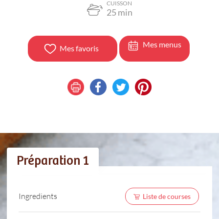
CUISSON
25
min
Mes menus
Mes favoris
Préparation 1
Ingredients
Liste de courses