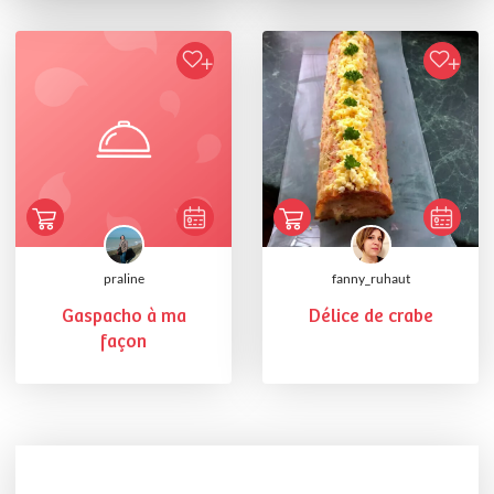
praline
fanny_ruhaut
Gaspacho à ma
Délice de crabe
façon