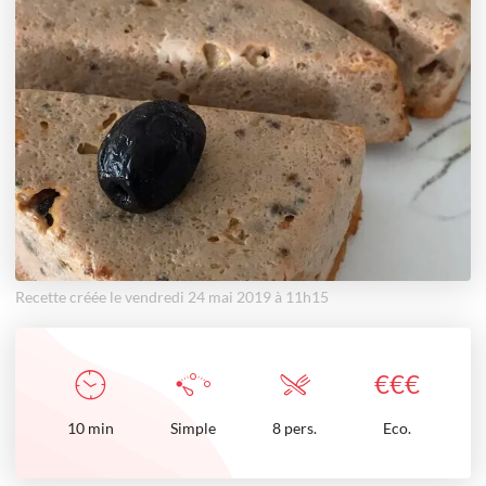
Recette créée le vendredi 24 mai 2019 à 11h15
€
€
€
10
min
Simple
8 pers.
Eco.