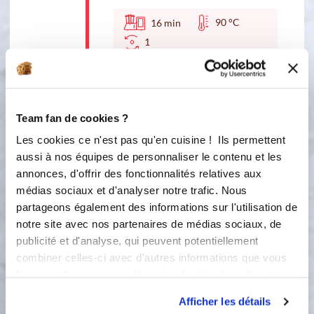
90 °C
16
min
1
4
Étape 4 Ajouter le persil, la coriandre
et le jus de citron
Team fan de cookies ?
4
15
s
Les cookies ce n'est pas qu'en cuisine ! Ils permettent
aussi à nos équipes de personnaliser le contenu et les
5
Étape 5 transvaser le caviar dans un
annonces, d'offrir des fonctionnalités relatives aux
saladier et ajouter 2 cuillère a soupe
médias sociaux et d'analyser notre trafic. Nous
d'huile d'olive Déguster chaud ou
partageons également des informations sur l'utilisation de
froid
notre site avec nos partenaires de médias sociaux, de
publicité et d'analyse, qui peuvent potentiellement
combiner celles-ci avec d'autres informations que vous
Bon appétit !
leur avez fournies ou qu'ils ont collectées lors de votre
utilisation de leurs services.
Afficher les détails