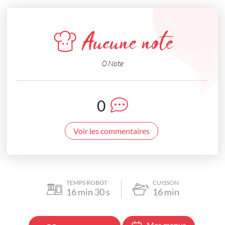
Aucune note
0 Note
0
Voir les commentaires
TEMPS ROBOT
CUISSON
16
min
30
s
16
min
Mes menus