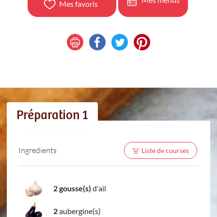
Mes favoris
Préparation 1
Ingredients
Liste de courses
2 gousse(s)
d'ail
2
aubergine(s)