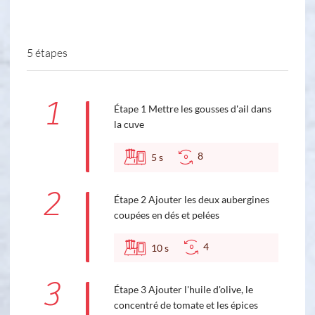
5 étapes
1
Étape 1 Mettre les gousses d'ail dans
la cuve
8
5
s
2
Étape 2 Ajouter les deux aubergines
coupées en dés et pelées
4
10
s
3
Étape 3 Ajouter l'huile d'olive, le
concentré de tomate et les épices