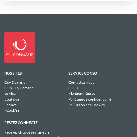
NOS SITES
SERVICE CONSO
Guy Demarle
Contactez-nous
Club Guy Demarle
C.G.U
Le Mag'
Mentions légales
Boutique
Politique de confidentialité
Be Save
Utilisation des Cookies
i-Cook'in
RESTEZ CONNECTÉ
Recevez chaque semaine un