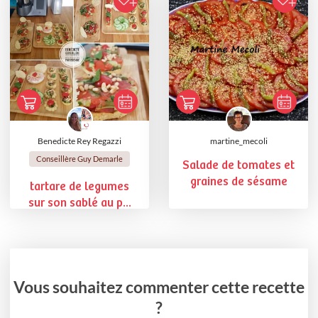
Benedicte Rey Regazzi
martine_mecoli
Conseillère Guy Demarle
Salade de tomates et
graines de sésame
tartare de legumes
sur son sablé au p...
Vous souhaitez commenter cette recette
?