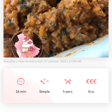
Recette créée le mercredi 27 janvier 2021 à 09h48
€
€
€
16
min
Simple
5 pers.
Eco.