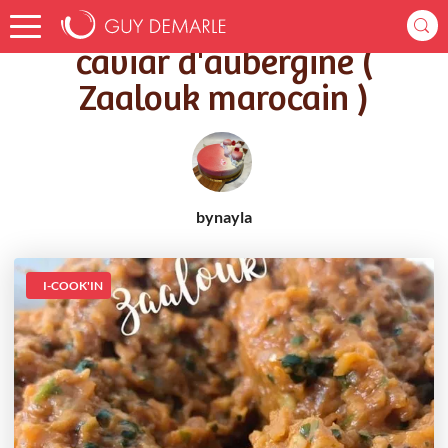
Accueil
Recettes
caviar d'aubergine ( Zaalouk marocain )
caviar d'aubergine (
Zaalouk marocain )
bynayla
I-COOK'IN