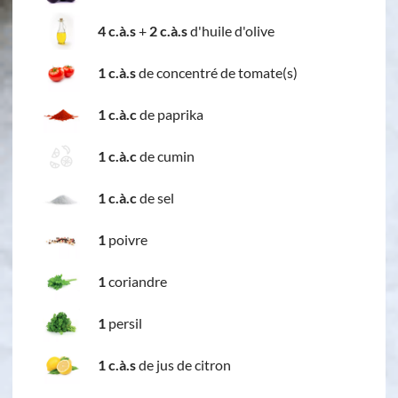
4 c.à.s
+
2 c.à.s
d'huile d'olive
1 c.à.s
de concentré de tomate(s)
1 c.à.c
de paprika
1 c.à.c
de cumin
1 c.à.c
de sel
1
poivre
1
coriandre
1
persil
1 c.à.s
de jus de citron