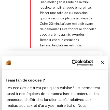
Bien mélanger. A l'aide de la mini
louche, remplir chaque empreinte.
Placer une toile de cuisson ainsi
qu'une seconde plaque alu dessus.
Cuire 20 min. Laisser refroidir avant
de démouler. Faire fondre le chocolat
avec la crème au micro-ondes.
Remplir chaque creux des
tartelettes, laisser refroidir.
Préparation 2 : la chantilly passion
Ingredients
Liste de courses
Team fan de cookies ?
Les cookies ce n'est pas qu'en cuisine ! Ils permettent
100 millilitre(s)
de crème fraîche liquide
aussi à nos équipes de personnaliser le contenu et les
entière
annonces, d'offrir des fonctionnalités relatives aux
médias sociaux et d'analyser notre trafic. Nous
100 gramme(s)
de mascarpone