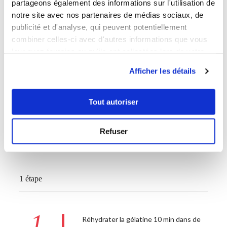
partageons également des informations sur l'utilisation de
notre site avec nos partenaires de médias sociaux, de
100 gramme(s)
purée pabana
publicité et d'analyse, qui peuvent potentiellement
combiner celles-ci avec d'autres informations que vous
1 feuille(s)
de gélatine
leur avez fournies ou qu'ils ont collectées lors de votre
utilisation de leurs services.
50 gramme(s)
de sucre
Afficher les détails
Tout autoriser
Refuser
1 étape
1
Réhydrater la gélatine 10 min dans de