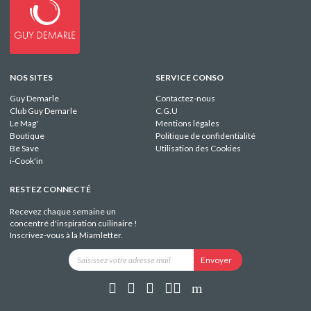
NOS SITES
SERVICE CONSO
Guy Demarle
Contactez-nous
Club Guy Demarle
C.G.U
Le Mag'
Mentions légales
Boutique
Politique de confidentialité
Be Save
Utilisation des Cookies
i-Cook'in
RESTEZ CONNECTÉ
Recevez chaque semaine un
concentré d'inspiration cuilinaire !
Inscrivez-vous à la Miamletter.