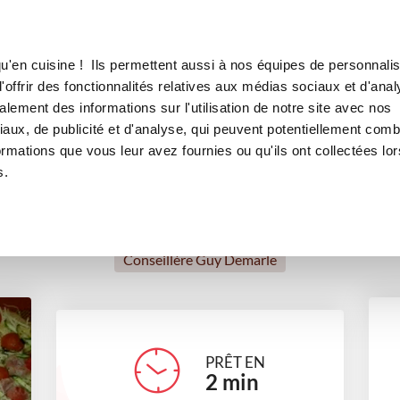
Canofea
Borealia
che minute
LE MAG
LA BOUTIQUE
RECETTES
u'en cuisine ! Ils permettent aussi à nos équipes de personnalis
Pâte à tarte ou quiche minute
offrir des fonctionnalités relatives aux médias sociaux et d'anal
lement des informations sur l'utilisation de notre site avec nos
cakes et quiches salés
Recettes traditionnelles
aux, de publicité et d'analyse, qui peuvent potentiellement comb
ormations que vous leur avez fournies ou qu'ils ont collectées lor
s.
Anne-Marie FLIELLER
Conseillère Guy Demarle
PRÊT EN
2
min