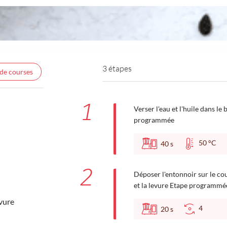
3 étapes
 de courses
1
Verser l'eau et l'huile dans le
programmée
50 °C
40
s
2
Déposer l'entonnoir sur le couv
et la levure Etape programmée
vure
4
20
s