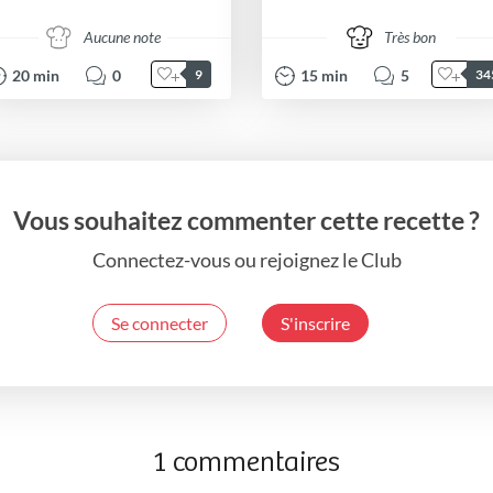
Aucune note
Très bon
20
min
0
15
min
5
9
34
Vous souhaitez commenter cette recette ?
Connectez-vous ou rejoignez le Club
Se connecter
S'inscrire
1 commentaires