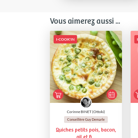
Vous aimerez aussi ...
I-COOK'IN
Corinne BINET (Ottoki)
Conseillère Guy Demarle
Quiches petits pois, bacon,
ail et fi...