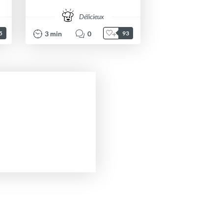
Délicieux
3
min
0
5
93