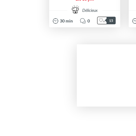
Délicieux
30
min
0
15