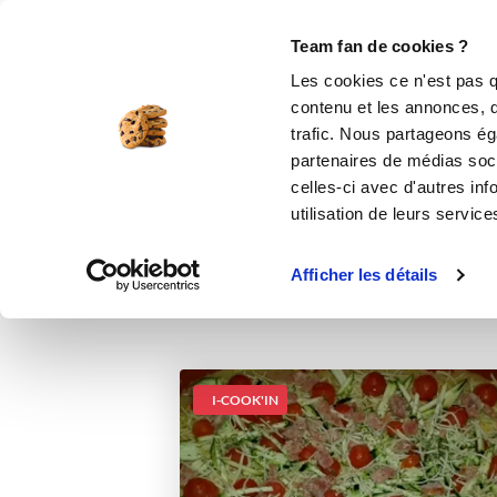
Le Club
i-Cook'in
Be Save
Boutique
Accueil
Recettes
Pâte à tarte ou qui
Team fan de cookies ?
Les cookies ce n'est pas q
contenu et les annonces, d'
trafic. Nous partageons éga
partenaires de médias soci
celles-ci avec d'autres inf
utilisation de leurs service
Afficher les détails
I-COOK'IN