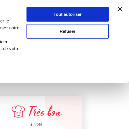
Atelier Culinaire
Le métier
Guy Demarle
Tout autoriser
Se connecter
S'inscrire
er le
yser notre
Refuser
iner
s de votre
Très bon
1 Note