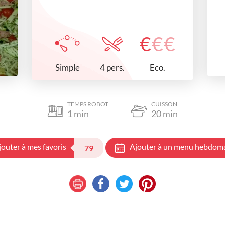
€
€
€
Simple
Eco.
4 pers.
TEMPS ROBOT
CUISSON
1
min
20
min
jouter à mes favoris
Ajouter à un menu hebdom
79