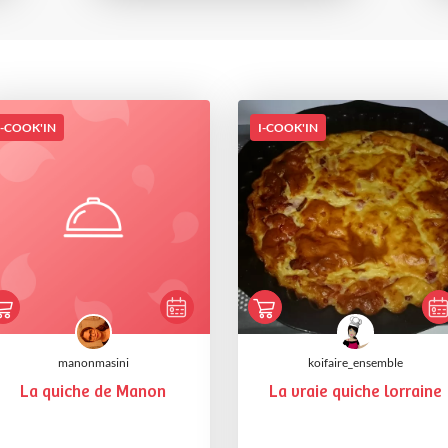
I-COOK'IN
I-COOK'IN
manonmasini
koifaire_ensemble
La quiche de Manon
La vraie quiche lorraine