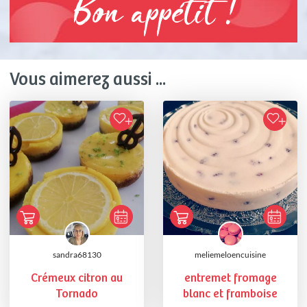
Bon appétit !
Vous aimerez aussi ...
sandra68130
meliemeloencuisine
Crémeux citron au
entremet fromage
Tornado
blanc et framboise