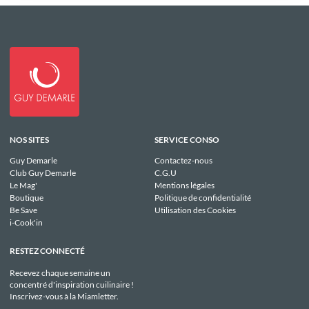
NOS SITES
SERVICE CONSO
Guy Demarle
Contactez-nous
Club Guy Demarle
C.G.U
Le Mag'
Mentions légales
Boutique
Politique de confidentialité
Be Save
Utilisation des Cookies
i-Cook'in
RESTEZ CONNECTÉ
Recevez chaque semaine un
concentré d'inspiration cuilinaire !
Inscrivez-vous à la Miamletter.