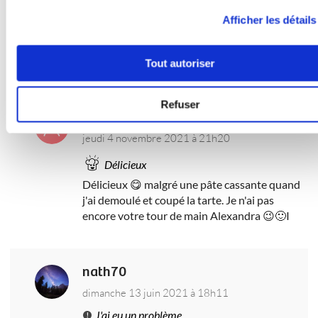
Délicieux
Afficher les détails
Délicieuse recette pour les fans de citron elle
est top et très belle présentation que je n ai
pas réussi à égaler
Tout autoriser
Refuser
sv81
jeudi 4 novembre 2021 à 21h20
Délicieux
Délicieux 😋 malgré une pâte cassante quand
j'ai demoulé et coupé la tarte. Je n'ai pas
encore votre tour de main Alexandra 😉🙂I
nath70
dimanche 13 juin 2021 à 18h11
J'ai eu un problème