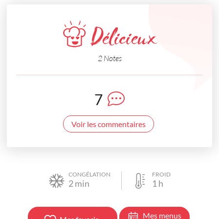
Délicieux
2 Notes
7
Voir les commentaires
CONGÉLATION
FROID
2
min
1
h
Mes menus