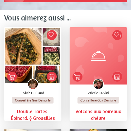
Vous aimerez aussi ...
Sylvie Guilland
Valerie Calvini
Conseillère Guy Demarle
Conseillère Guy Demarle
Double Tartes:
Volcans aux poireaux
Épinard. § Groseilles
chèvre