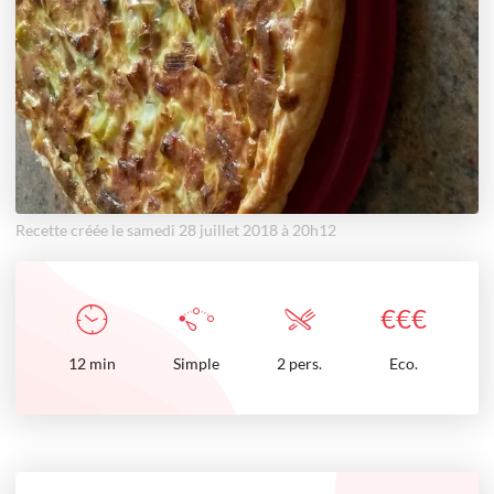
Recette créée le samedi 28 juillet 2018 à 20h12
€
€
€
12
min
Simple
2 pers.
Eco.