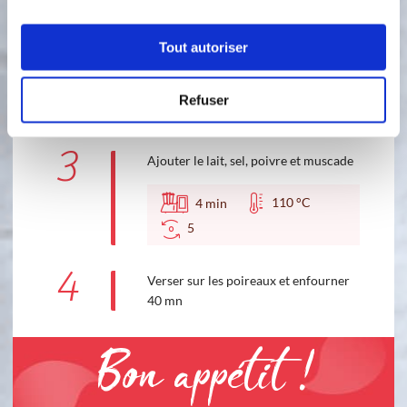
2
Ajouter la farine
Tout autoriser
80 °C
1
min
Refuser
5
3
Ajouter le lait, sel, poivre et muscade
110 °C
4
min
5
4
Verser sur les poireaux et enfourner
40 mn
Bon appétit !