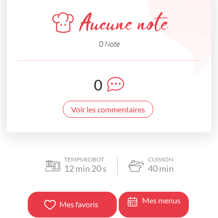
Aucune note
0 Note
0
Voir les commentaires
TEMPS ROBOT
CUISSON
12
min
20
s
40
min
Mes menus
Mes favoris