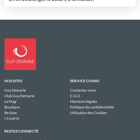
NOS SITES
SERVICE CONSO
Guy Demarle
Contactez-nous
Club Guy Demarle
C.G.U
Le Mag'
Mentions légales
Boutique
Politique de confidentialité
Be Save
Utilisation des Cookies
i-Cook'in
RESTEZ CONNECTÉ