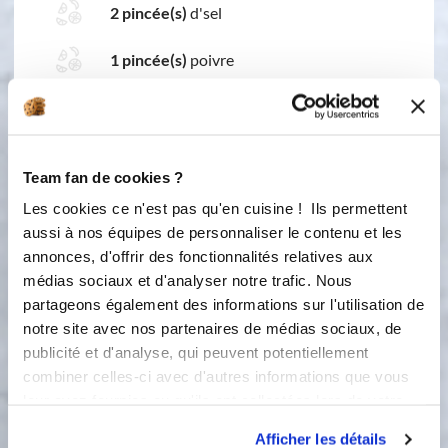
2 pincée(s)
d'sel
1 pincée(s)
poivre
1 pincée(s)
de muscade
Team fan de cookies ?
Les cookies ce n'est pas qu'en cuisine ! Ils permettent
4 étapes
aussi à nos équipes de personnaliser le contenu et les
annonces, d'offrir des fonctionnalités relatives aux
médias sociaux et d'analyser notre trafic. Nous
1
Fixer le fouet et mettre le beurre
partageons également des informations sur l'utilisation de
notre site avec nos partenaires de médias sociaux, de
Accessoire(s) :
publicité et d'analyse, qui peuvent potentiellement
combiner celles-ci avec d'autres informations que vous
leur avez fournies ou qu'ils ont collectées lors de votre
80 °C
1
min
utilisation de leurs services.
5
Afficher les détails