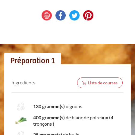
Préparation 1
Ingredients
Liste de courses
130 gramme(s)
oignons
400 gramme(s)
de blanc de poireaux (4
tronçons )
25 gramme(s)
de huile