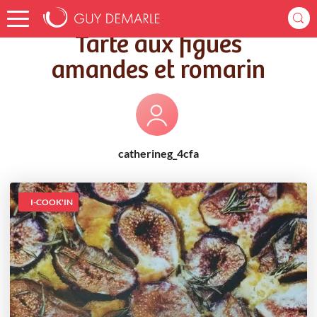
Accueil
Recettes
Tarte aux figues amandes et romarin
Tarte aux figues
amandes et romarin
catherineg_4cfa
I-COOK'IN