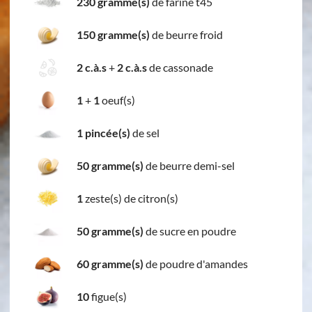
230 gramme(s)
de farine t45
150 gramme(s)
de beurre froid
2 c.à.s
+
2 c.à.s
de cassonade
1
+
1
oeuf(s)
1 pincée(s)
de sel
50 gramme(s)
de beurre demi-sel
1
zeste(s) de citron(s)
50 gramme(s)
de sucre en poudre
60 gramme(s)
de poudre d'amandes
10
figue(s)