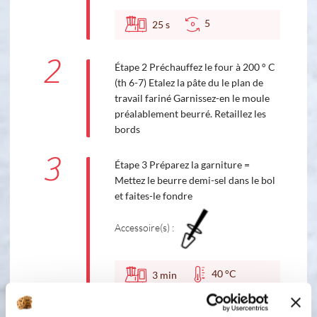
5
25
s
2
Étape 2 Préchauffez le four à 200 ° C
(th 6-7) Etalez la pâte du le plan de
travail fariné Garnissez-en le moule
préalablement beurré. Retaillez les
bords
3
Étape 3 Préparez la garniture =
Mettez le beurre demi-sel dans le bol
et faites-le fondre
Accessoire(s) :
40 °C
3
min
1