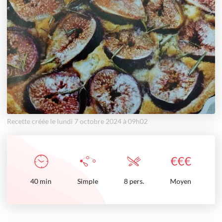
Recette créée le lundi 7 octobre 2024 à 09h02
€
€
€
40
min
Simple
8 pers.
Moyen