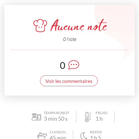
Aucune note
0 Note
0
Voir les commentaires
TEMPS ROBOT
FROID
3
min
50
s
1
h
CUISSON
REPOS
45
min
1
h
5