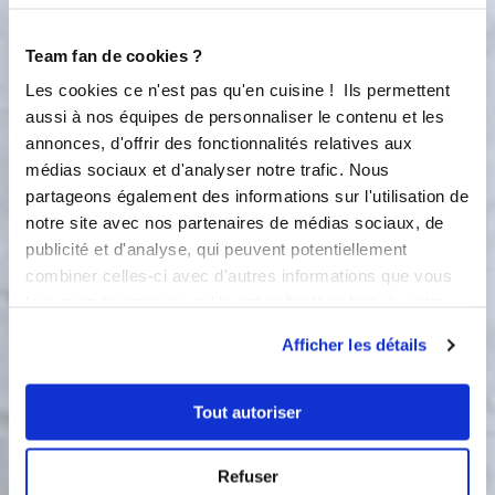
4
Étape 4 Retirez le couvercle du bol et
laissez tiédir 5 min Ajoutez le zeste du
Team fan de cookies ?
citron Bio, l'oeuf et le sucre en poudre
Les cookies ce n'est pas qu'en cuisine ! Ils permettent
aussi à nos équipes de personnaliser le contenu et les
5
15
s
annonces, d'offrir des fonctionnalités relatives aux
médias sociaux et d'analyser notre trafic. Nous
5
Étape 5 A joutez la poudre d'amandes.
partageons également des informations sur l'utilisation de
Mixer
notre site avec nos partenaires de médias sociaux, de
publicité et d'analyse, qui peuvent potentiellement
3
10
s
combiner celles-ci avec d'autres informations que vous
leur avez fournies ou qu'ils ont collectées lors de votre
6
utilisation de leurs services.
Étape 6 Etalez cette crème sur la pâte
Afficher les détails
puis disposez les quartiers de figues
dessus (couper en deux) pulpe vers le
haut. Parsemez de cassonnade et de
Tout autoriser
romarin (frais c'est encore mieux !) -
on peut rajouter une c. à c. de rhum
Refuser
Faire cuire au four 20 min Baissez le