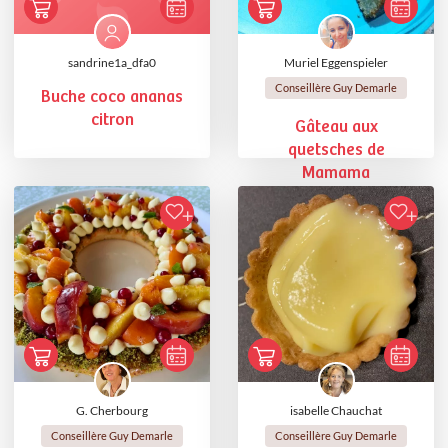
sandrine1a_dfa0
Muriel Eggenspieler
Conseillère Guy Demarle
Buche coco ananas
citron
Gâteau aux
quetsches de
Mamama
G. Cherbourg
isabelle Chauchat
Conseillère Guy Demarle
Conseillère Guy Demarle