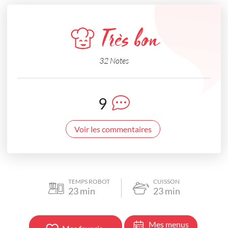
Très bon
32 Notes
9
Voir les commentaires
TEMPS ROBOT
CUISSON
23
min
23
min
Mes menus