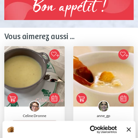
Bon appétit !
Vous aimerez aussi ...
Celine Dronne
anne_gp
Conseillère Guy Demarle
Crème d'endives à la
bière
Velouté de Navets