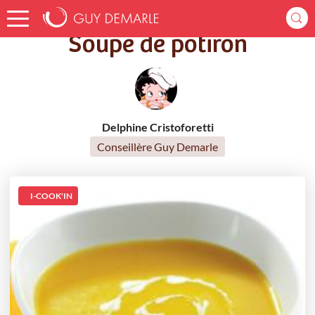
Accueil
Recettes
Soupe de potiron
Soupe de potiron
Delphine Cristoforetti
Conseillère Guy Demarle
I-COOK'IN