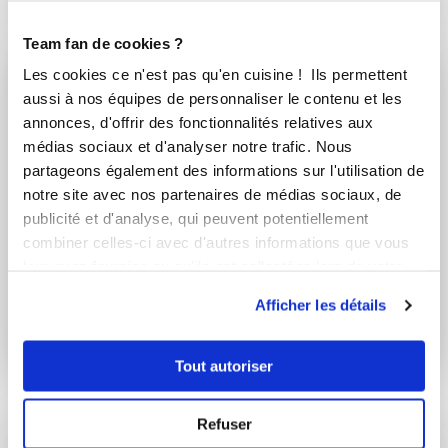
Team fan de cookies ?
Les cookies ce n'est pas qu'en cuisine ! Ils permettent
aussi à nos équipes de personnaliser le contenu et les
annonces, d'offrir des fonctionnalités relatives aux
médias sociaux et d'analyser notre trafic. Nous
partageons également des informations sur l'utilisation de
notre site avec nos partenaires de médias sociaux, de
publicité et d'analyse, qui peuvent potentiellement
combiner celles-ci avec d'autres informations que vous
leur avez fournies ou qu'ils ont collectées lors de votre
cookinie73
Caroline Chatelain
utilisation de leurs services.
Conseillère Guy Demarle
Afficher les détails
Potage Parmentiers
VELOUTE D'ENDIVES
A L'ANIS
Tout autoriser
Refuser