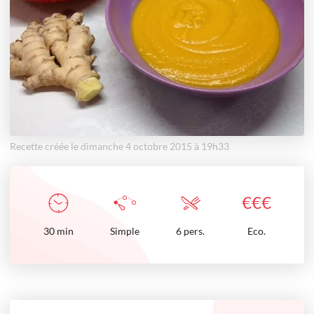
Recette créée le dimanche 4 octobre 2015 à 19h33
€
€
€
30
min
Simple
6 pers.
Eco.