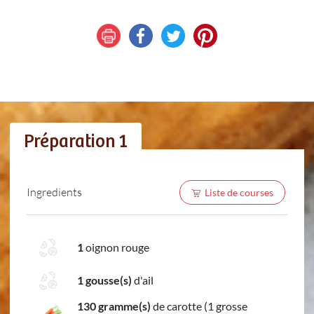
Préparation 1
Ingredients
Liste de courses
1
oignon rouge
1 gousse(s)
d'ail
130 gramme(s)
de carotte (1 grosse