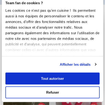
Team fan de cookies ?
Les cookies ce n'est pas qu'en cuisine ! Ils permettent
Vous aimerez aussi ...
aussi à nos équipes de personnaliser le contenu et les
annonces, d'offrir des fonctionnalités relatives aux
médias sociaux et d'analyser notre trafic. Nous
partageons également des informations sur l'utilisation de
notre site avec nos partenaires de médias sociaux, de
publicité et d'analyse, qui peuvent potentiellement
combiner celles-ci avec d'autres informations que vous
leur avez fournies ou qu'ils ont collectées lors de votre
utilisation de leurs services.
Afficher les détails
columbo38
Helene Dubois
Conseillère Guy Demarle
Tout autoriser
Soupe au riz et aux
poireaux
Velouté de légumes
Refuser