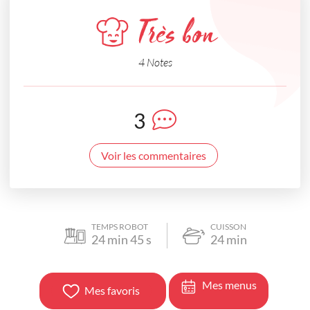
Très bon
4 Notes
3
Voir les commentaires
TEMPS ROBOT
CUISSON
24
min
45
s
24
min
Mes menus
Mes favoris