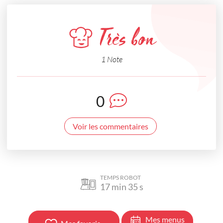
Très bon
1 Note
0
Voir les commentaires
TEMPS ROBOT
17
min
35
s
Mes menus