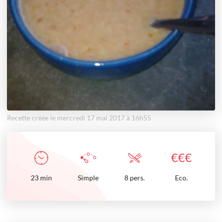
Recette créée le mercredi 17 mai 2017 à 16h55
€
€
€
23
min
Simple
8 pers.
Eco.