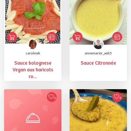
carolinek
annemarier_aeb5
Sauce bolognese
Sauce Citronnée
Vegan aux haricots
ro...