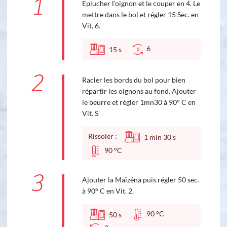
1
Eplucher l'oignon et le couper en 4. Le
mettre dans le bol et régler 15 Sec. en
Vit. 6.
6
15
s
2
Racler les bords du bol pour bien
répartir les oignons au fond. Ajouter
le beurre et régler 1mn30 à 90° C en
Vit. S
Rissoler :
1
min
30
s
90 °C
3
Ajouter la Maïzéna puis régler 50 sec.
à 90° C en Vit. 2.
90 °C
50
s