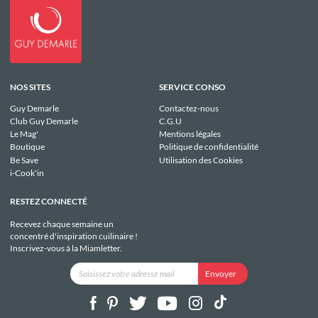
NOS SITES
SERVICE CONSO
Guy Demarle
Contactez-nous
Club Guy Demarle
C.G.U
Le Mag'
Mentions légales
Boutique
Politique de confidentialité
Be Save
Utilisation des Cookies
i-Cook'in
RESTEZ CONNECTÉ
Recevez chaque semaine un
concentré d'inspiration cuilinaire !
Inscrivez-vous à la Miamletter.