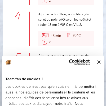
2
4
Ajouter le bouillon, le vin blanc, du
sel et du poivre (Q selon les goûts) et
régler 15 mn à 90° C en Vit. 2.
90 °C
15
min
2
5
Ajouter la moutarde et la purée de
tomate. Mélanger le tout en réglant 2
fois Touche Turbo (2T).
6
Vérifier si la Maïzéna est bien délayée,
Team fan de cookies ?
et remettre la Touche Turbo +/- 2T si
Les cookies ce n'est pas qu'en cuisine ! Ils permettent
besoin. Si la Maïzéna est bien
aussi à nos équipes de personnaliser le contenu et les
mélangée, passer directement à
annonces, d'offrir des fonctionnalités relatives aux
l'étape suivant sans actionner la
médias sociaux et d'analyser notre trafic. Nous
Touche Turbo.