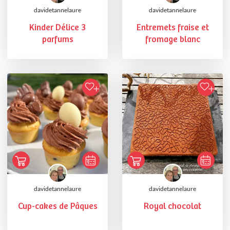
davidetannelaure
davidetannelaure
Kinder Délice 3
Entremets fraise et
parfums
fromage blanc
davidetannelaure
davidetannelaure
Cup-cakes de Pâques
Royal chocolat