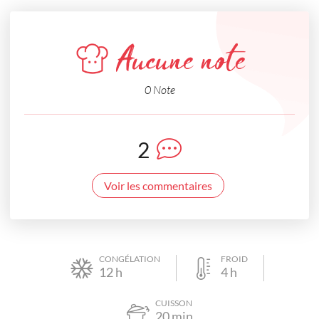
Aucune note
0 Note
2
Voir les commentaires
CONGÉLATION
FROID
12
h
4
h
CUISSON
20
min