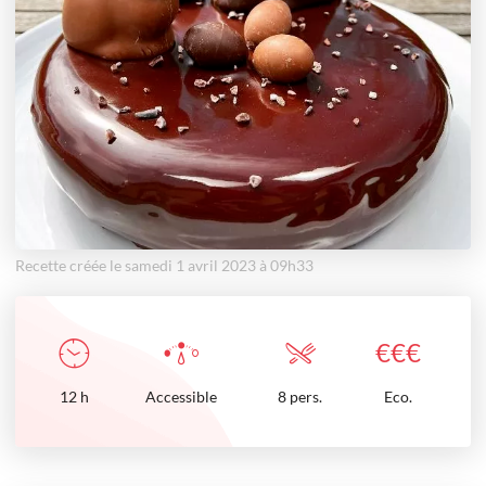
Recette créée le samedi 1 avril 2023 à 09h33
€
€
€
12
h
Accessible
8 pers.
Eco.