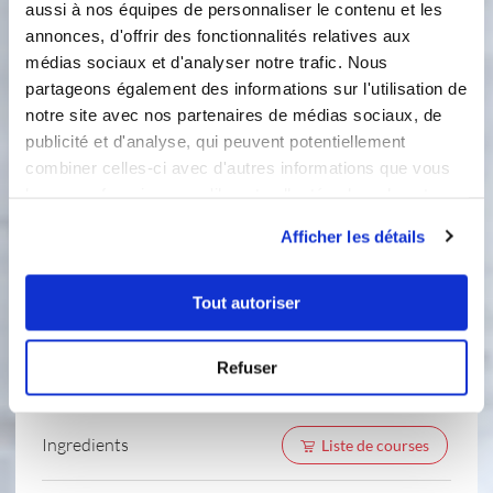
aussi à nos équipes de personnaliser le contenu et les
1
Découper un cercle de 17 cm de
annonces, d'offrir des fonctionnalités relatives aux
biscuit avec le praliné feuilleté. Poser
médias sociaux et d'analyser notre trafic. Nous
le moule entremet sur une plaque
partageons également des informations sur l'utilisation de
perforée, et y repartir un peu de
notre site avec nos partenaires de médias sociaux, de
mousse avec la spatule pour bien
publicité et d'analyse, qui peuvent potentiellement
remplir les arrondis et le fond. Verser
combiner celles-ci avec d'autres informations que vous
de la mousse sans remplir jusqu’en
leur avez fournies ou qu'ils ont collectées lors de votre
haut du moule, puis ajouter le biscuit,
utilisation de leurs services.
en l’enfonçant bien dans la mousse.
Afficher les détails
2
Réserver au congélateur toute une
Tout autoriser
nuit.
Le glaçage... J-1
Refuser
Ingredients
Liste de courses