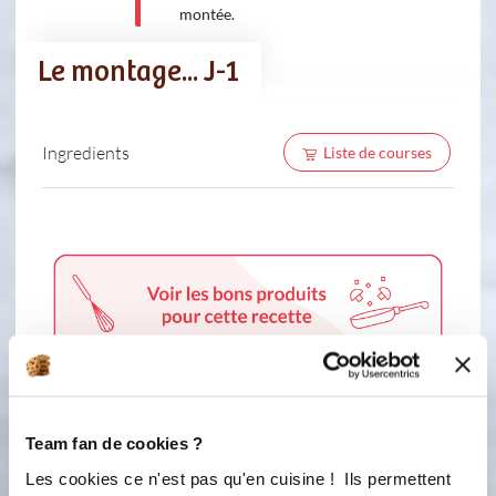
montée.
Le montage... J-1
Ingredients
Liste de courses
2 étapes
Team fan de cookies ?
Les cookies ce n'est pas qu'en cuisine ! Ils permettent