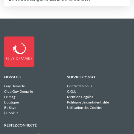
NOS SITES
SERVICE CONSO
Guy Demarle
Contactez-nous
Club Guy Demarle
C.G.U
Le Mag'
Mentions légales
Boutique
Politique de confidentialité
Be Save
Utilisation des Cookies
i-Cook'in
RESTEZ CONNECTÉ