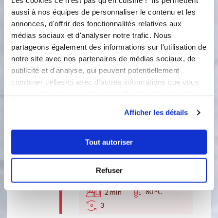
Les cookies ce n'est pas qu'en cuisine ! Ils permettent
aussi à nos équipes de personnaliser le contenu et les
annonces, d'offrir des fonctionnalités relatives aux
médias sociaux et d'analyser notre trafic. Nous
partageons également des informations sur l'utilisation de
6 étapes
notre site avec nos partenaires de médias sociaux, de
publicité et d'analyse, qui peuvent potentiellement
combiner celles-ci avec d'autres informations que vous
1
leur avez fournies ou qu'ils ont collectées lors de votre
mettre la gelée dans le bol
utilisation de leurs services.
Afficher les détails
90 °C
4
min
3
Tout autoriser
2
Mélanger hors du bol ces ingrédient
et mes mettre dans le bol
Refuser
80 °C
2
min
3