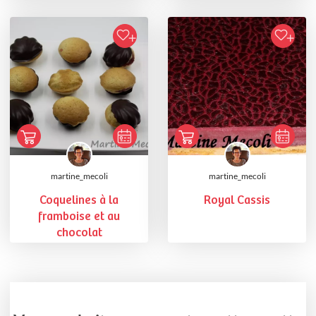
martine_mecoli
martine_mecoli
Coquelines à la
Royal Cassis
framboise et au
chocolat