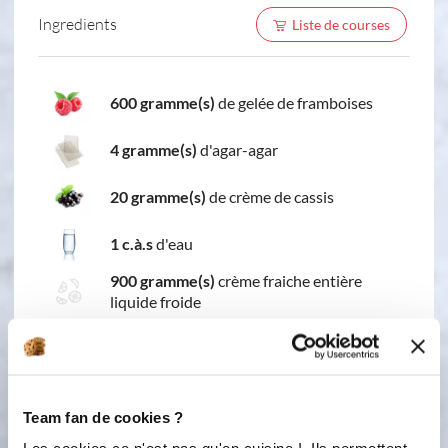
Ingredients
Liste de courses
600 gramme(s)
de gelée de framboises
4 gramme(s)
d'agar-agar
20 gramme(s)
de crème de cassis
1 c.à.s
d'eau
900 gramme(s)
crème fraiche entière
liquide froide
4 sachet(s)
de sucre vanillé
Team fan de cookies ?