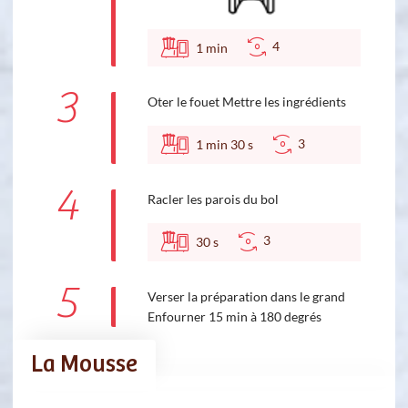
4
1
min
3
Oter le fouet Mettre les ingrédients
3
1
min
30
s
4
Racler les parois du bol
3
30
s
5
Verser la préparation dans le grand
Enfourner 15 min à 180 degrés
La Mousse