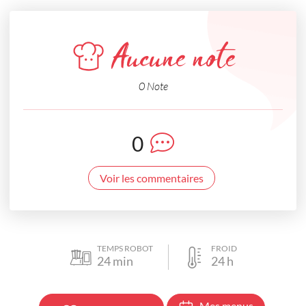
Aucune note
0 Note
0
Voir les commentaires
TEMPS ROBOT
FROID
24
min
24
h
Mes menus