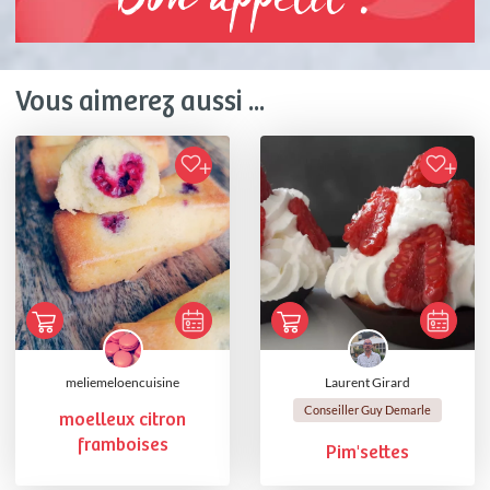
Bon appétit !
Vous aimerez aussi ...
meliemeloencuisine
Laurent Girard
Conseiller Guy Demarle
moelleux citron
framboises
Pim'settes