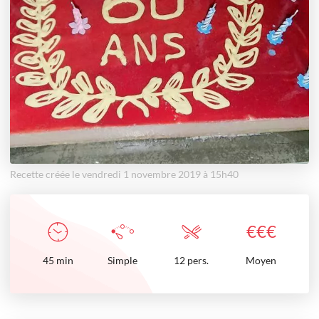
Recette créée le vendredi 1 novembre 2019 à 15h40
€
€
€
45
min
Simple
12 pers.
Moyen