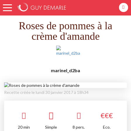
Accueil
Recettes
Roses de pommes à la crème d'amande
Roses de pommes à la
crème d'amande
marinel_d2ba
Recette créée le lundi 30 janvier 2017 à 18h34
€
€
€
20
min
Simple
8 pers.
Eco.