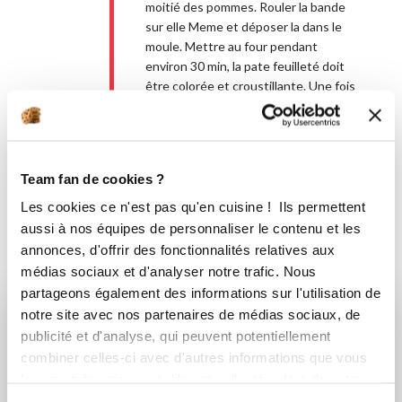
moitié des pommes. Rouler la bande
sur elle Meme et déposer la dans le
moule. Mettre au four pendant
environ 30 min, la pate feuilleté doit
être colorée et croustillante. Une fois
prêt, saupoudrer de sucre glace.
Bon appétit !
Team fan de cookies ?
Les cookies ce n'est pas qu'en cuisine ! Ils permettent
aussi à nos équipes de personnaliser le contenu et les
annonces, d'offrir des fonctionnalités relatives aux
Vous aimerez aussi ...
médias sociaux et d'analyser notre trafic. Nous
partageons également des informations sur l'utilisation de
notre site avec nos partenaires de médias sociaux, de
publicité et d'analyse, qui peuvent potentiellement
Maguy GOMEZ
Brigitte Lanleau
combiner celles-ci avec d'autres informations que vous
Conseillère Guy Demarle
Conseillère Guy Demarle
leur avez fournies ou qu'ils ont collectées lors de votre
utilisation de leurs services.