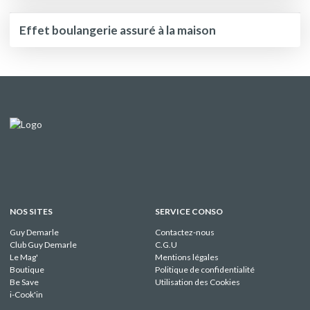
Effet boulangerie assuré à la maison
NOS SITES
SERVICE CONSO
Guy Demarle
Contactez-nous
Club Guy Demarle
C.G.U
Le Mag'
Mentions légales
Boutique
Politique de confidentialité
Be Save
Utilisation des Cookies
i-Cook'in