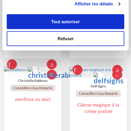
BEAUX
Mini-financiers au
Afficher les détails
FINANCIERS EN
chèvre et au miel
BOUTONS DE
Tout autoriser
ROSES
Refuser
Christelle Rabiteau
Delf Sigris
Conseillère Guy Demarle
Conseillère Guy Demarle
moelleux au miel
Gâteau magique à la
crème praliné