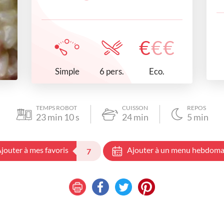
€
€
€
Simple
Eco.
6 pers.
TEMPS ROBOT
CUISSON
REPOS
23
min
10
s
24
min
5
min
jouter à mes favoris
Ajouter à un menu hebdoma
7