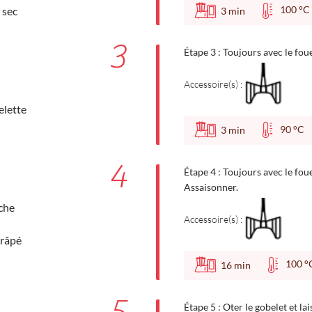
100 
 sec
3
min
3
Étape 3 : Toujours avec le fouet
Accessoire(s) :
elette
90 °
3
min
4
Étape 4 : Toujours avec le foue
Assaisonner.
che
Accessoire(s) :
râpé
100
16
min
Étape 5 : Oter le gobelet et lai