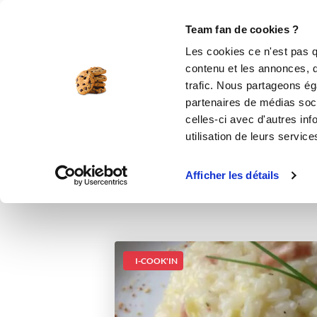
Le Club
i-Cook'in
Be Save
Boutique
Accueil
Recettes
RISOTTO COURGET
Team fan de cookies ?
Les cookies ce n'est pas q
RISOTTO COUR
contenu et les annonces, d'
trafic. Nous partageons éga
pl
partenaires de médias soci
celles-ci avec d'autres inf
utilisation de leurs service
Afficher les détails
I-COOK'IN