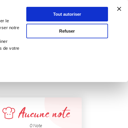
Atelier Culinaire
Le métier
Guy Demarle
Tout autoriser
Se connecter
S'inscrire
er le
T D'ESPELETTE
yser notre
Refuser
nelles
iner
s de votre
Aucune note
0 Note