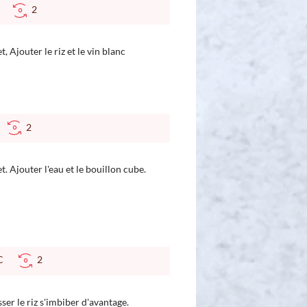
°C
2
, Ajouter le riz et le vin blanc
C
2
t. Ajouter l'eau et le bouillon cube.
 °C
2
sser le riz s'imbiber d'avantage.