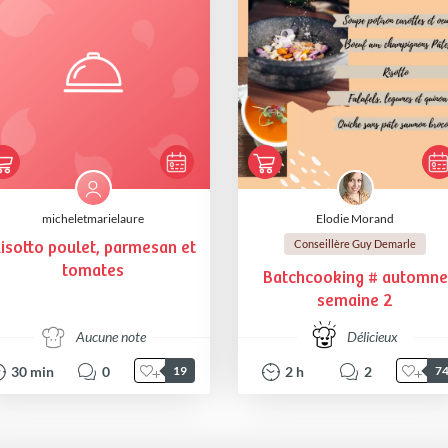
micheletmarielaure
Elodie Morand
Conseillère Guy Demarle
isotto poulet, parmesan et
tomates
Batchcooking # automne
semaine 2
Aucune note
Délicieux
30
min
0
2
h
2
19
7