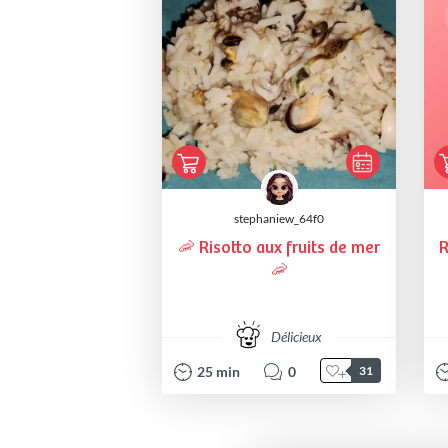
stephaniew_64f0
🦐 Risotto aux fruits de mer
R
🦐
Délicieux
25
min
0
31