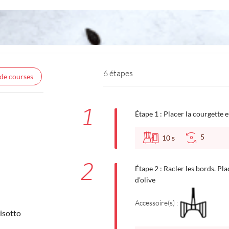
6 étapes
 de courses
1
Étape 1 : Placer la courgette 
5
10
s
2
Étape 2 : Racler les bords. Plac
d'olive
Accessoire(s) :
risotto