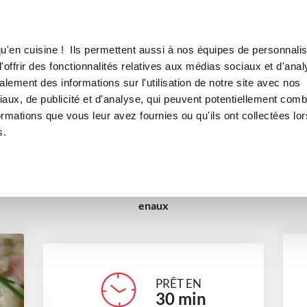
Canofea
Borealia
TES LARDONS ET PIMENT D'ESPELETTE
LE MAG
LA BOUTIQUE
RECETTES
u'en cuisine ! Ils permettent aussi à nos équipes de personnalis
GETTES LARDONS ET PIMEN
offrir des fonctionnalités relatives aux médias sociaux et d'anal
lement des informations sur l'utilisation de notre site avec nos
ats
Petits gourmands
Pour recevoir
Recettes tradition
aux, de publicité et d'analyse, qui peuvent potentiellement comb
ormations que vous leur avez fournies ou qu'ils ont collectées lor
Recettes de grand-mère
s.
enaux
PRÊT EN
30
min