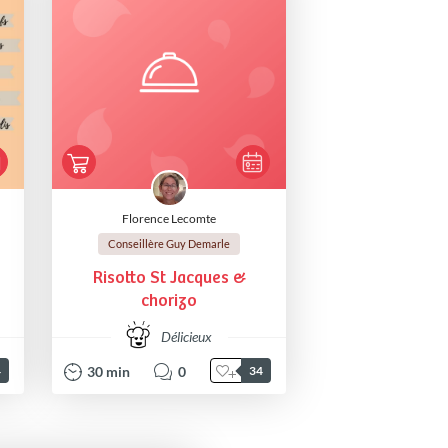
Florence Lecomte
Conseillère Guy Demarle
Risotto St Jacques &
chorizo
Délicieux
30
min
0
4
34