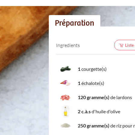
Préparation
Ingredients
Liste
1
courgette(s)
1
échalote(s)
120 gramme(s)
de lardons
2 c.à.s
d'huile d'olive
250 gramme(s)
de riz pour 