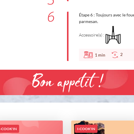
5
6
Étape 6 : Toujours avec le foue
parmesan.
Accessoire(s) :
2
1
min
Bon appétit !
I-COOK'IN
I-COOK'IN