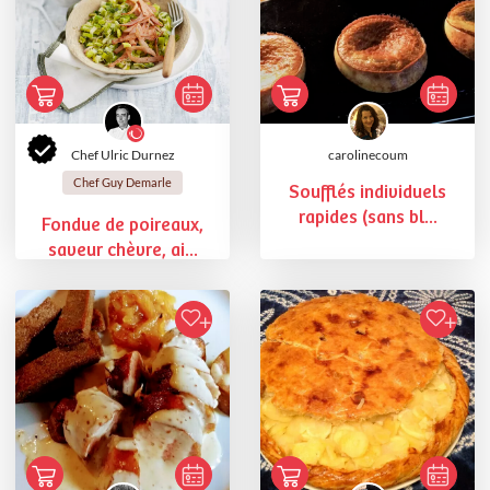
Chef Ulric Durnez
carolinecoum
Chef Guy Demarle
Soufflés individuels
rapides (sans bl...
Fondue de poireaux,
saveur chèvre, ai...