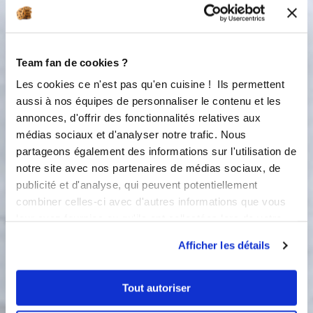
100 gramme(s)
de vin blanc
700 à 800 gramme(s)
bouillon de
légumes
Team fan de cookies ?
50 gramme(s)
de crème fraîche épaisse
Les cookies ce n'est pas qu'en cuisine ! Ils permettent
aussi à nos équipes de personnaliser le contenu et les
30 gramme(s)
de parmesan râpé
annonces, d'offrir des fonctionnalités relatives aux
médias sociaux et d'analyser notre trafic. Nous
persil plat
partageons également des informations sur l'utilisation de
copeaux de parmesan
notre site avec nos partenaires de médias sociaux, de
publicité et d'analyse, qui peuvent potentiellement
flocons de saveur - truffe blanche d'été
combiner celles-ci avec d'autres informations que vous
et cèpe
leur avez fournies ou qu'ils ont collectées lors de votre
utilisation de leurs services.
Afficher les détails
Tout autoriser