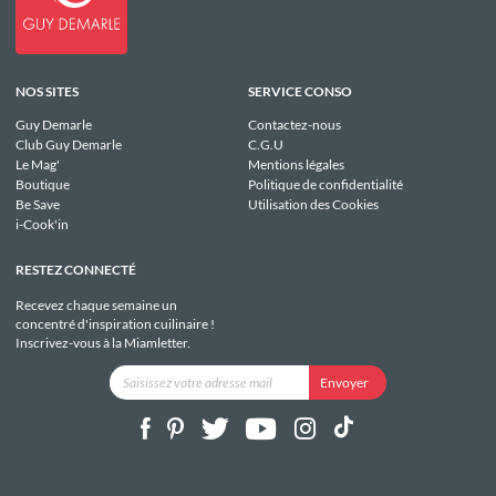
NOS SITES
SERVICE CONSO
Guy Demarle
Contactez-nous
Club Guy Demarle
C.G.U
Le Mag'
Mentions légales
Boutique
Politique de confidentialité
Be Save
Utilisation des Cookies
i-Cook'in
RESTEZ CONNECTÉ
Recevez chaque semaine un
concentré d'inspiration cuilinaire !
Inscrivez-vous à la Miamletter.