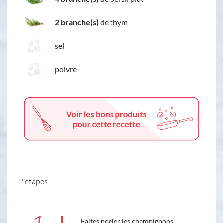
2 branche(s)
de thym
sel
poivre
2 étapes
Faites poêler les champignons