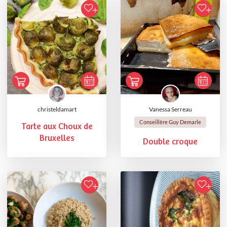
christeldamart
Vanessa Serreau
Conseillère Guy Demarle
Tarte aux Choux de
Bruxelles
Double croque