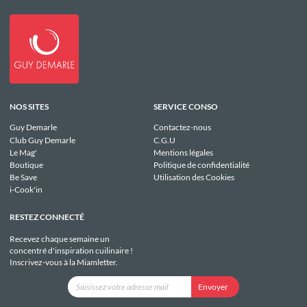
NOS SITES
SERVICE CONSO
Guy Demarle
Contactez-nous
Club Guy Demarle
C.G.U
Le Mag'
Mentions légales
Boutique
Politique de confidentialité
Be Save
Utilisation des Cookies
i-Cook'in
RESTEZ CONNECTÉ
Recevez chaque semaine un
concentré d'inspiration cuilinaire !
Inscrivez-vous à la Miamletter.