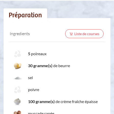
Préparation
Ingredients
Liste de courses
5
poireaux
30 gramme(s)
de beurre
sel
poivre
100 gramme(s)
de crème fraîche épaisse
muscade rapée