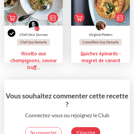
Chef Ulric Durnez
Virginie Pieters
Chef Guy Demarle
Conseillère Guy Demarle
Risotto aux
Quiches épinards -
champignons, saveur
magret de canard
truff...
Vous souhaitez commenter cette recette
?
Connectez-vous ou rejoignez le Club
Se connecter
S'inscrire