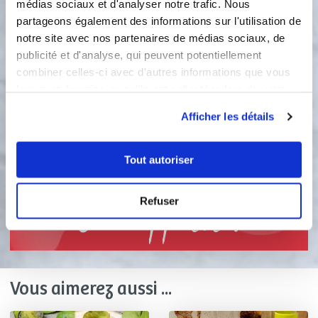
2
médias sociaux et d'analyser notre trafic. Nous
muscade.
partageons également des informations sur l'utilisation de
notre site avec nos partenaires de médias sociaux, de
3
Laissez cuire tout en gardant un léger
publicité et d'analyse, qui peuvent potentiellement
croquant, environ 5 minutes.
combiner celles-ci avec d'autres informations que vous
Saupoudrez de Flocons de saveur
leur avez fournies ou qu'ils ont collectées lors de votre
Chèvre, ail et oignons.
utilisation de leurs services.
Afficher les détails
4
Vous pouvez servir cette fondue de
poireaux accompagnée de bacon
Tout autoriser
grillé.
Refuser
Bon appétit !
Vous aimerez aussi ...