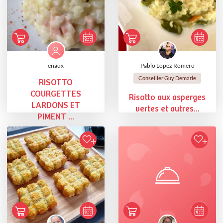
enaux
Pablo Lopez Romero
Conseiller Guy Demarle
RISOTTO
COURGETTES
Risotto aux asperges
LARDONS ET
vertes et autres...
PIMENT ...