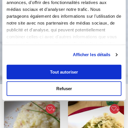
annonces, d'offrir des fonctionnalités relatives aux
2. Si vous êtes satisfait du résultat ,
médias sociaux et d'analyser notre trafic. Nous
vous pouvez passer cette étape. Bon
partageons également des informations sur l'utilisation de
appétit !
notre site avec nos partenaires de médias sociaux, de
publicité et d'analyse, qui peuvent potentiellement
100 °C
3
min
combiner celles-ci avec d'autres informations que vous
2
leur avez fournies ou qu'ils ont collectées lors de votre
utilisation de leurs services.
Afficher les détails
Bon appétit !
Tout autoriser
Refuser
Vous aimerez aussi ...