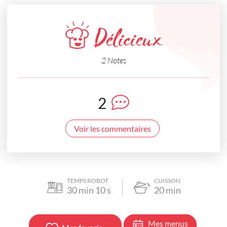
Délicieux
2 Notes
2
Voir les commentaires
TEMPS ROBOT
CUISSON
30
min
10
s
20
min
Mes menus