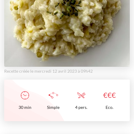
Recette créée le mercredi 12 avril 2023 à 09h42
€
€
€
30
min
Simple
4 pers.
Eco.