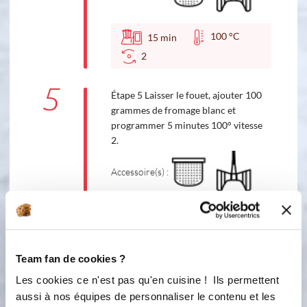
100 °C
15
min
2
5
Étape 5 Laisser le fouet, ajouter 100
grammes de fromage blanc et
programmer 5 minutes 100° vitesse
2.
Accessoire(s) :
100 °C
5
min
2
Team fan de cookies ?
6
Étape 6 Si vous trouvez que la texture
Les cookies ce n'est pas qu'en cuisine ! Ils permettent
est trop liquide, vous pouvez
aussi à nos équipes de personnaliser le contenu et les
reprogrammer 3 minutes 100° vitesse