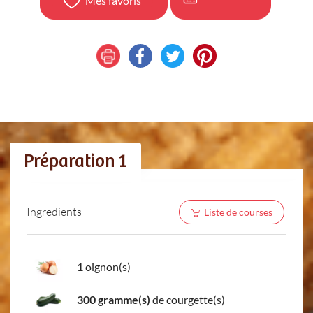
Mes favoris
Préparation 1
Ingredients
Liste de courses
1
oignon(s)
300 gramme(s)
de courgette(s)