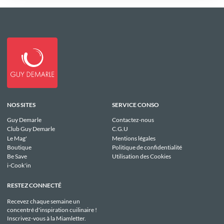
NOS SITES
SERVICE CONSO
Guy Demarle
Contactez-nous
Club Guy Demarle
C.G.U
Le Mag'
Mentions légales
Boutique
Politique de confidentialité
Be Save
Utilisation des Cookies
i-Cook'in
RESTEZ CONNECTÉ
Recevez chaque semaine un
concentré d'inspiration cuilinaire !
Inscrivez-vous à la Miamletter.