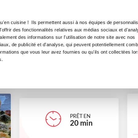
Canofea
Borealia
 ROMANESCO ET SAUMON
LE MAG
LA BOUTIQUE
RECETTES
u'en cuisine ! Ils permettent aussi à nos équipes de personnalis
E AU CHOU ROMANESCO ET 
offrir des fonctionnalités relatives aux médias sociaux et d'anal
lement des informations sur l'utilisation de notre site avec nos
plats
aux, de publicité et d'analyse, qui peuvent potentiellement comb
ormations que vous leur avez fournies ou qu'ils ont collectées lor
s.
cecilelech
PRÊT EN
20
min