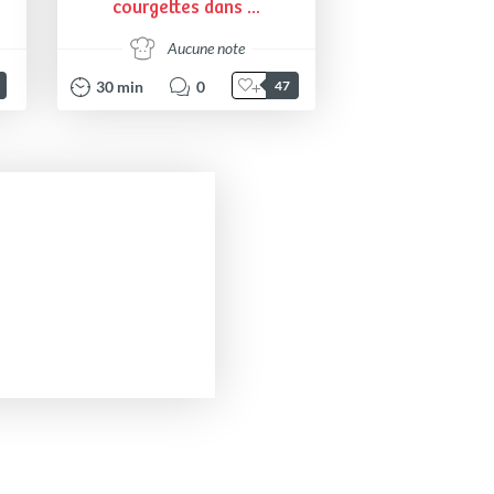
courgettes dans ...
Aucune note
30
min
0
47