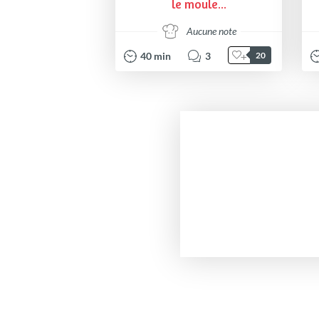
le moule...
Aucune note
40
min
3
20