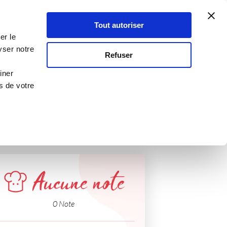
Atelier Culinaire
Le métier
Guy Demarle
Tout autoriser
Se connecter
S'inscrire
er le
SAUMON
yser notre
Refuser
iner
s de votre
Aucune note
0 Note