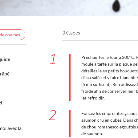
3 étapes
 de courses
1
Préchauffez le four à 200°C. 
quide
moule à tarte sur la plaque p
détaillez le en petits bouquet
râpé
d'eau salée et y faire blanch
(5 mn suffisent). Refroidissez
froide afin de conserver leur b
les refroidir.
el
2
Foncez les empreintes grands 
saumon cru en cubes. Dans ch
de chou romanesco égouttés et
moi avec la
de saumon.