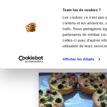
Le Club
i-Cook'in
Be Save
Boutique
Accueil
Recettes
QUICHE AU CHOU
Team fan de cookies ?
Les cookies ce n'est pas q
QUICH
contenu et les annonces, d'
trafic. Nous partageons éga
partenaires de médias soci
celles-ci avec d'autres inf
utilisation de leurs service
Afficher les détails