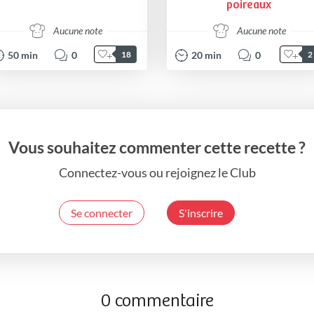
poireaux
Aucune note
Aucune note
50
min
0
20
min
0
18
2
Vous souhaitez commenter cette recette ?
Connectez-vous ou rejoignez le Club
Se connecter
S'inscrire
0 commentaire