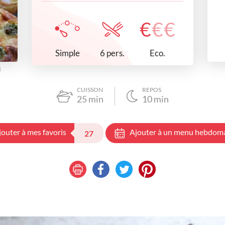
€
€
€
Simple
Eco.
6 pers.
3
CUISSON
REPOS
25
min
10
min
jouter à mes favoris
Ajouter à un menu hebdom
27