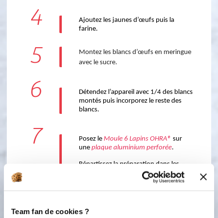
4
Ajoutez les jaunes d’œufs puis la 
farine.
5
Montez les blancs d’œufs en meringue
avec le sucre.
6
Détendez l’appareil avec 1/4 des blancs 
montés puis incorporez le reste des 
blancs. 
7
Posez le 
Moule 6 Lapins OHRA®
 sur 
une 
plaque aluminium perforée
. 
Répartissez la préparation dans les 
empreintes à l’aide de la 
poche à 
douille
 munie d’une douille unie et 
faites cuire pendant 25 minutes à 
170°C (th. 6).
Team fan de cookies ?