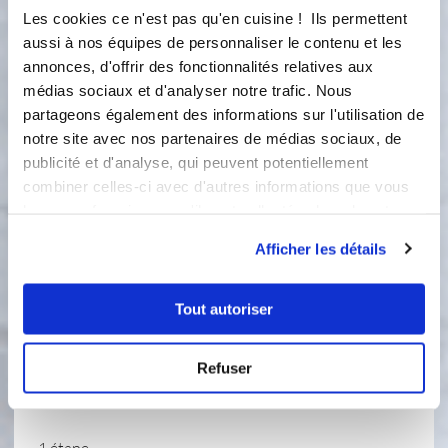
8
Les cookies ce n'est pas qu'en cuisine ! Ils permettent
Laissez refroidir puis démoulez. 
aussi à nos équipes de personnaliser le contenu et les
annonces, d'offrir des fonctionnalités relatives aux
Pour le décor
médias sociaux et d'analyser notre trafic. Nous
partageons également des informations sur l'utilisation de
notre site avec nos partenaires de médias sociaux, de
Ingredients
Liste de courses
publicité et d'analyse, qui peuvent potentiellement
combiner celles-ci avec d'autres informations que vous
leur avez fournies ou qu'ils ont collectées lors de votre
30 gramme(s)
de chocolat noir
utilisation de leurs services.
Afficher les détails
Tout autoriser
Refuser
1 étape