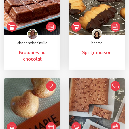
eleonorededainville
indomel
Brownies au
Spritz maison
chocolat