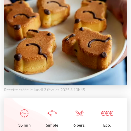
Recette créée le lundi 3 février 2025 à 10h45
€
€
€
35
min
Simple
6 pers.
Eco.