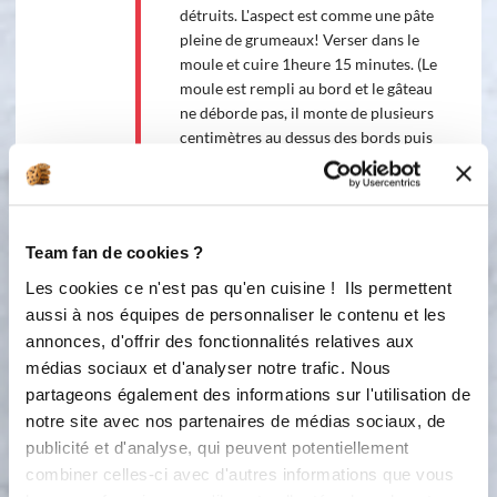
détruits. L'aspect est comme une pâte
pleine de grumeaux! Verser dans le
moule et cuire 1heure 15 minutes. (Le
moule est rempli au bord et le gâteau
ne déborde pas, il monte de plusieurs
centimètres au dessus des bords puis
un peu au centre, il est cuit lorsque le
centre n'est plus liquide.) Sortir le
gâteau du four et le laisser refroidir
au moins une 1/2 heure. Faire
Team fan de cookies ?
chauffer la confiture de votre choix et
la verser sur la gâteau, mettre du
Les cookies ce n'est pas qu'en cuisine ! Ils permettent
vermicelle au chocolat tout autour.
aussi à nos équipes de personnaliser le contenu et les
C'est une recette familiale qui se
annonces, d'offrir des fonctionnalités relatives aux
transmet oralement, j'ai pesé les
médias sociaux et d'analyser notre trafic. Nous
ingrédients mais on peut mettre un
partageons également des informations sur l'utilisation de
oeuf en moins, moins de sucre, des
notre site avec nos partenaires de médias sociaux, de
fruits confits ou des pépites de
publicité et d'analyse, qui peuvent potentiellement
chocolat...et il est surtout inratable, il
combiner celles-ci avec d'autres informations que vous
sera toujours moelleux.