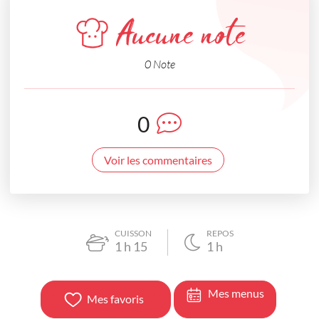
Aucune note
0 Note
0
Voir les commentaires
CUISSON
REPOS
1
h
15
1
h
Mes menus
Mes favoris