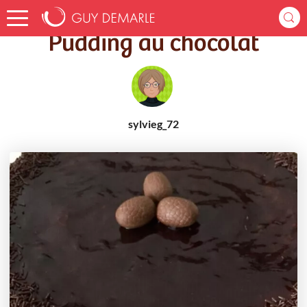
Accueil
Recettes
Pudding au chocolat
Pudding au chocolat
sylvieg_72