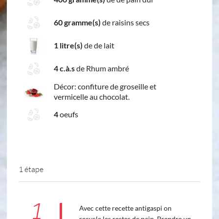
60 gramme(s)
de raisins secs
1 litre(s)
de de lait
4 c.à.s
de Rhum ambré
Décor: confiture de groseille et
vermicelle au chocolat.
4
oeufs
1 étape
1
Avec cette recette antigaspi on
recycle les restes de pain. Prendre un