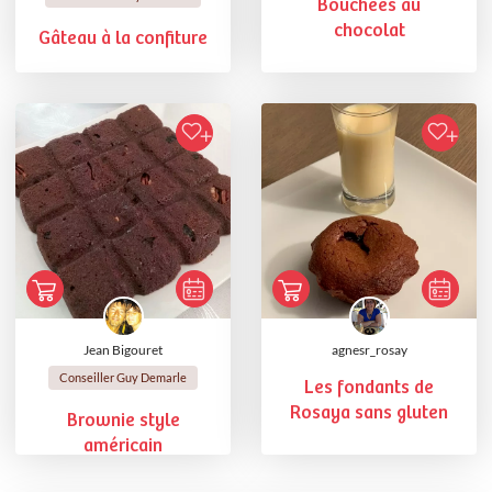
Bouchées au
chocolat
Gâteau à la confiture
Jean Bigouret
agnesr_rosay
Conseiller Guy Demarle
Les fondants de
Rosaya sans gluten
Brownie style
américain