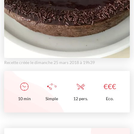
Recette créée le dimanche 25 mars 2018 à 19h39
€
€
€
10
min
Simple
12 pers.
Eco.