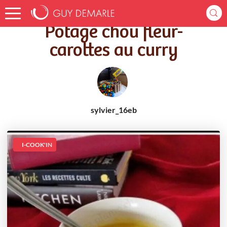
Accueil
Recettes
Potage chou fleur-carottes au curry
Potage chou fleur-
carottes au curry
sylvier_16eb
I-COOK'IN