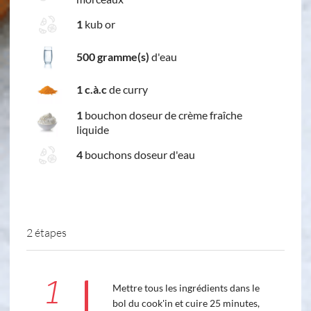
1
kub or
500 gramme(s)
d'eau
1 c.à.c
de curry
1
bouchon doseur de crème fraîche
liquide
4
bouchons doseur d'eau
2 étapes
1
Mettre tous les ingrédients dans le
bol du cook'in et cuire 25 minutes,