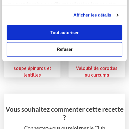
leur avez fournies ou qu'ils ont collectées lors de votre
utilisation de leurs services.
Afficher les détails
Tout autoriser
Refuser
CATHY Blais
Celine Dronne
Conseillère Guy Demarle
Conseillère Guy Demarle
soupe épinards et
Velouté de carottes
lentilles
au curcuma
Vous souhaitez commenter cette recette
?
Connectez-vous ou rejoignez le Club