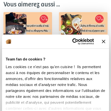
Vous aimerez aussi ...
Team fan de cookies ?
Les cookies ce n'est pas qu'en cuisine ! Ils permettent
Elodie Morand
Elodie Morand
aussi à nos équipes de personnaliser le contenu et les
Conseillère Guy Demarle
Conseillère Guy Demarle
annonces, d'offrir des fonctionnalités relatives aux
Batchcooking #
Batchcooking
médias sociaux et d'analyser notre trafic. Nous
automne semaine 2
#automne semaine 1
partageons également des informations sur l'utilisation de
notre site avec nos partenaires de médias sociaux, de
publicité et d'analyse, qui peuvent potentiellement
combiner celles-ci avec d'autres informations que vous