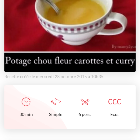
Recette créée le mercredi 28 octobre 2015 à 10h35
€
€
€
30
min
Simple
6 pers.
Eco.