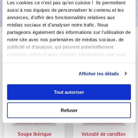
Bon appétit !
Les cookies ce n'est pas qu'en cuisine ! Ils permettent
aussi à nos équipes de personnaliser le contenu et les
annonces, d'offrir des fonctionnalités relatives aux
médias sociaux et d'analyser notre trafic. Nous
partageons également des informations sur l'utilisation de
Vous aimerez aussi ...
notre site avec nos partenaires de médias sociaux, de
publicité et d'analyse, qui peuvent potentiellement
combiner celles-ci avec d'autres informations que vous
leur avez fournies ou qu'ils ont collectées lors de votre
utilisation de leurs services.
Afficher les détails
Tout autoriser
Refuser
Armèle MONTREUIL
Martine Marie
Conseillère Guy Demarle
Conseillère Guy Demarle
Soupe ibérique
Velouté de carottes