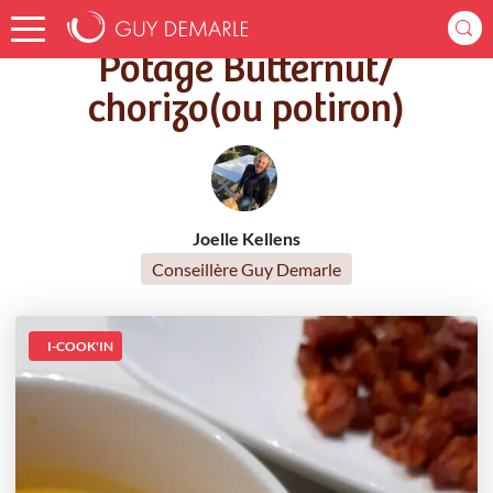
Accueil
Recettes
Potage Butternut/ chorizo(ou potiron)
Potage Butternut/
chorizo(ou potiron)
Joelle Kellens
Conseillère Guy Demarle
I-COOK'IN