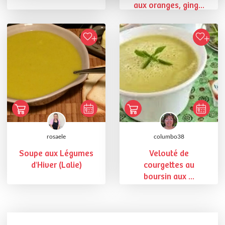
aux oranges, ging...
rosaele
columbo38
Soupe aux Légumes
Velouté de
d'Hiver (Lalie)
courgettes au
boursin aux ...