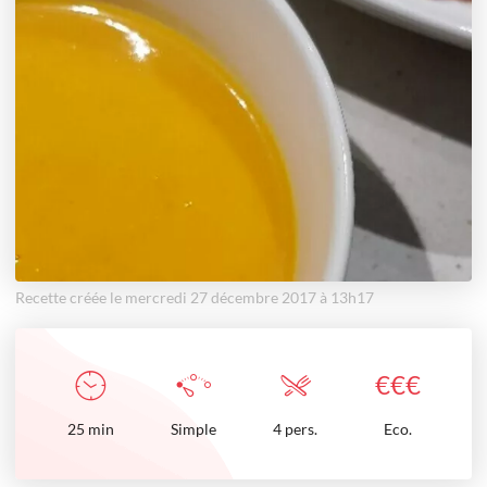
Recette créée le mercredi 27 décembre 2017 à 13h17
€
€
€
25
min
Simple
4 pers.
Eco.