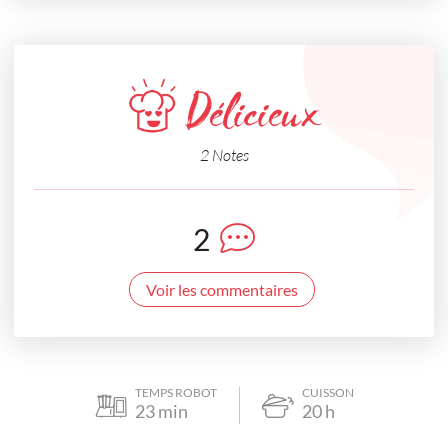
Délicieux
2 Notes
2
Voir les commentaires
TEMPS ROBOT
CUISSON
23
min
20
h