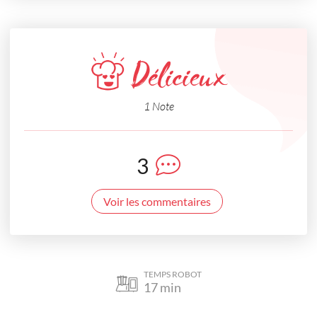
Délicieux
1 Note
3
Voir les commentaires
TEMPS ROBOT
17
min