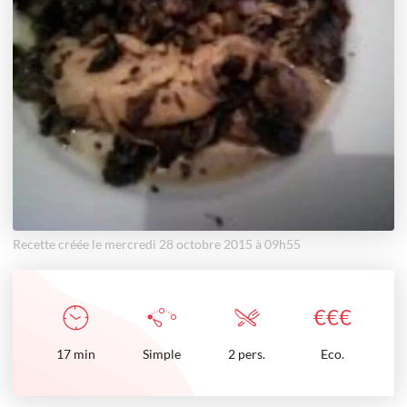
Recette créée le mercredi 28 octobre 2015 à 09h55
€
€
€
17
min
Simple
2 pers.
Eco.