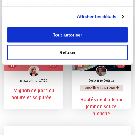
poivre et son écras...
leur avez fournies ou qu'ils ont collectées lors de votre
utilisation de leurs services.
Afficher les détails
Tout autoriser
Refuser
mazzolinia_1735
Delphine Detraz
Conseillère Guy Demarle
Mignon de porc au
poivre et sa purée ...
Roulés de dinde au
jambon sauce
blanche