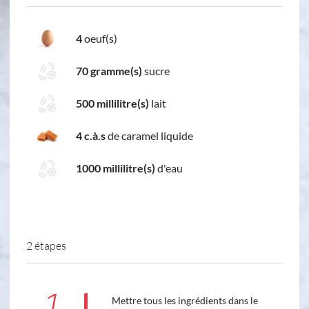
4
oeuf(s)
70 gramme(s)
sucre
500 millilitre(s)
lait
4 c.à.s
de caramel liquide
1000 millilitre(s)
d'eau
2 étapes
1
Mettre tous les ingrédients dans le