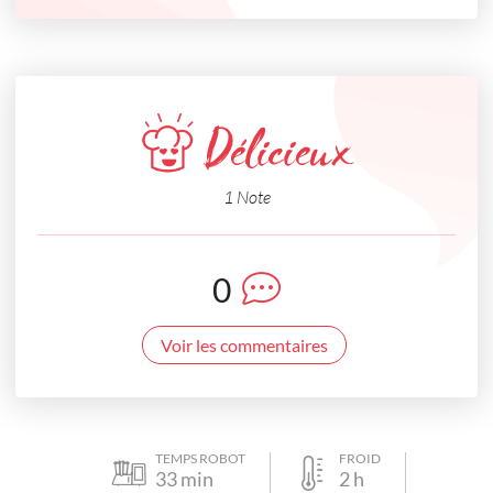
Délicieux
1 Note
0
Voir les commentaires
TEMPS ROBOT
FROID
33
min
2
h