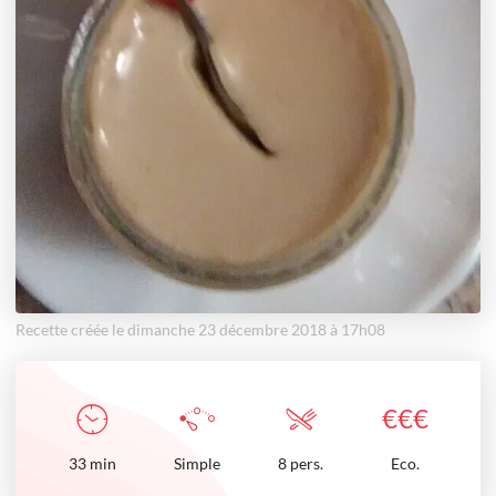
Recette créée le dimanche 23 décembre 2018 à 17h08
€
€
€
33
min
Simple
8 pers.
Eco.