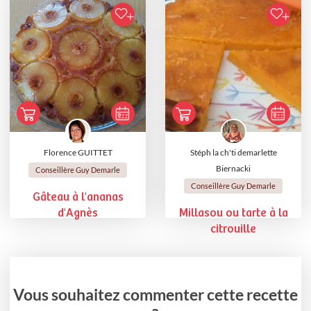
Florence GUITTET
Stéph la ch'ti demarlette
Biernacki
Conseillère Guy Demarle
Conseillère Guy Demarle
Gâteau à l'ananas
d'Agnès
Millasou ou tarte à la
citrouille
Vous souhaitez commenter cette recette