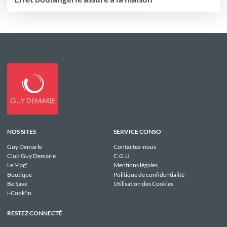
NOS SITES
SERVICE CONSO
Guy Demarle
Contactez-nous
Club Guy Demarle
C.G.U
Le Mag'
Mentions légales
Boutique
Politique de confidentialité
Be Save
Utilisation des Cookies
i-Cook'in
RESTEZ CONNECTÉ