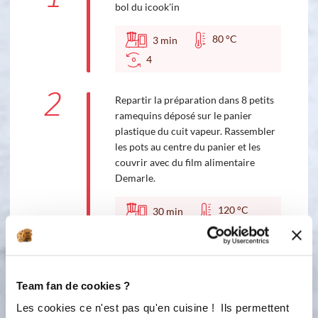
bol du icook'in
80 °C
3
min
4
2
Repartir la préparation dans 8 petits
ramequins déposé sur le panier
plastique du cuit vapeur. Rassembler
les pots au centre du panier et les
couvrir avec du film alimentaire
Demarle.
120 °C
30
min
2
Team fan de cookies ?
Bon appétit !
Les cookies ce n'est pas qu'en cuisine ! Ils permettent