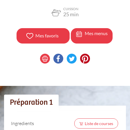
CUISSON
25
min
Mes menus
Mes favoris
Préparation 1
Ingredients
Liste de courses