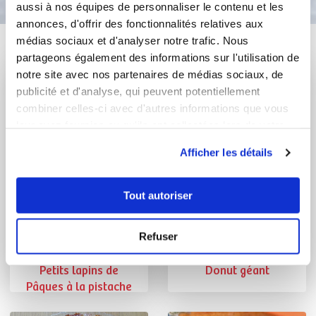
aussi à nos équipes de personnaliser le contenu et les
annonces, d'offrir des fonctionnalités relatives aux
médias sociaux et d'analyser notre trafic. Nous
Vous aimerez aussi ...
partageons également des informations sur l'utilisation de
notre site avec nos partenaires de médias sociaux, de
publicité et d'analyse, qui peuvent potentiellement
combiner celles-ci avec d'autres informations que vous
leur avez fournies ou qu'ils ont collectées lors de votre
utilisation de leurs services.
Afficher les détails
Tout autoriser
Chef Laurent Deregnaucourt
Chef Laurent Deregnaucourt
Refuser
Chef Guy Demarle
Chef Guy Demarle
Petits lapins de
Donut géant
Pâques à la pistache