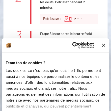
les oeufs. Pétrissez pendant 2
minutes.
Petrissage :
2
min
3
Étape 3 Incorporez le beurre froid
coupé en morceaux. Pétrissez
pendant 2 minutes. Arrêtez le
pétrissage lorsque la pâte se décolle
des parois du bol. Boulez, déposez la
pâte dans un cul de poule, et couvrez
Team fan de cookies ?
de la toile . Laissez reposer 40
Les cookies ce n'est pas qu'en cuisine ! Ils permettent
minutes dans le four à 40°.
aussi à nos équipes de personnaliser le contenu et les
annonces, d'offrir des fonctionnalités relatives aux
Petrissage :
2
min
médias sociaux et d'analyser notre trafic. Nous
partageons également des informations sur l'utilisation de
4
Étape 4 Déposez la pâte sur votre
notre site avec nos partenaires de médias sociaux, de
plan de travail légèrement fariné.
publicité et d'analyse, qui peuvent potentiellement
Avec le racloir, détaillez celle-ci en 20