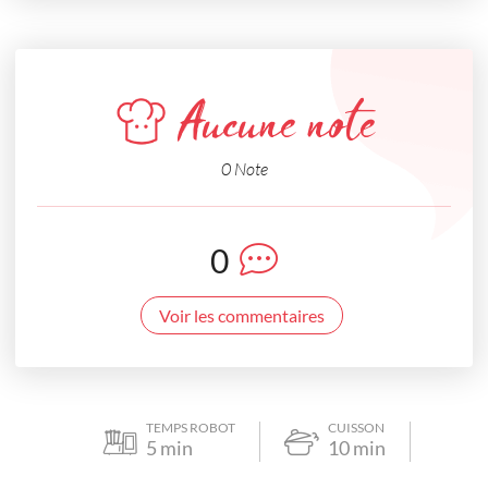
Aucune note
0 Note
0
Voir les commentaires
TEMPS ROBOT
CUISSON
5
min
10
min