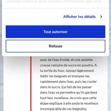
combiner celles-ci avec d'autres informations que vous
morceaux. Formez des petites boules
leur avez fournies ou qu'ils ont collectées lors de votre
et déposez les dans les empreintes
utilisation de leurs services.
mini pain de table. Laissez lever de
Afficher les détails
nouveau 25 min dans un four à 40°.
5
Tout autoriser
Étape 5 A l’aide d’un pinceau,
badigeonnez les beignets avec un peu
de lait. Enfournez dans le four
Refuser
préchauffé à 180° pour 10 minutes.
Pendant la cuisson, préparez un bol
avec de l’eau froide, et une assiette
creuse remplie de sucre en poudre. A
la sortie du four, laissez légèrement
tiédir les beignets et trempez-les
rapidement dans l’eau, puis les rouler
dans le sucre. (Le fait de les passer
dans l’eau va permettre qu’ils gardent
tout leur moelleux. Je crois que cette
étape explique à elle seule le moelleux
incomparable de ces beignets).