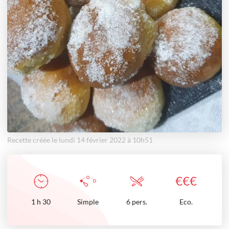
Recette créée le lundi 14 février 2022 à 10h51
€
€
€
1
h
30
Simple
6 pers.
Eco.