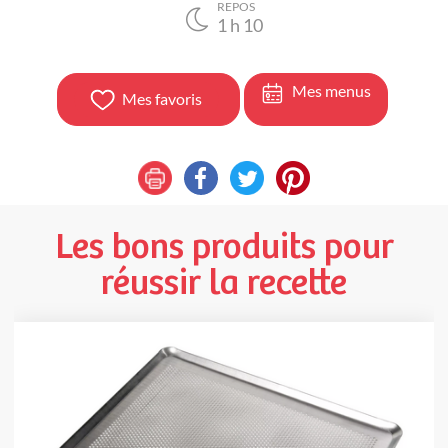
REPOS
1
h
10
Mes menus
Mes favoris
Les bons produits pour
réussir la recette