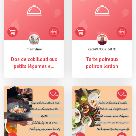
mamyline
ced49700a_6878
Dos de cabillaud aux
Tarte poireaux
petits légumes e...
potiron lardon