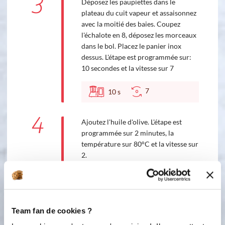
3
Déposez les paupiettes dans le
plateau du cuit vapeur et assaisonnez
avec la moitié des baies. Coupez
l'échalote en 8, déposez les morceaux
dans le bol. Placez le panier inox
dessus. L'étape est programmée sur:
10 secondes et la vitesse sur 7
7
10
s
4
Ajoutez l'huile d'olive. L'étape est
programmée sur 2 minutes, la
température sur 80°C et la vitesse sur
2.
80 °C
2
min
2
Team fan de cookies ?
5
Ajoutez le fumet de poisson, le vin