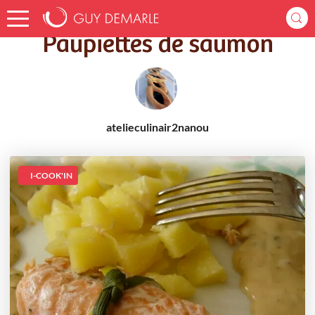
Accueil
Recettes
Paupiettes de saumon
Paupiettes de saumon
atelieculinair2nanou
I-COOK'IN