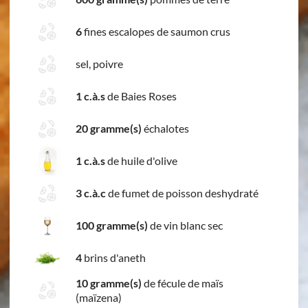
6
fines escalopes de saumon crus
sel, poivre
1 c.à.s
de Baies Roses
20 gramme(s)
échalotes
1 c.à.s
de huile d'olive
3 c.à.c
de fumet de poisson deshydraté
100 gramme(s)
de vin blanc sec
4
brins d'aneth
10 gramme(s)
de fécule de maïs
(maïzena)