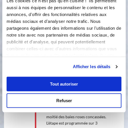
Les cookies ce n'est pas qu'en cuisine ! Ils permettent
blanc,et l'eau dans le bol. Disposez les
aussi à nos équipes de personnaliser le contenu et les
pommes de terre dans le panier inox.
annonces, d'offrir des fonctionnalités relatives aux
Salez. Disposez le cuit vapeur sur le
médias sociaux et d'analyser notre trafic. Nous
bol. L'étape est programmée sur 20
partageons également des informations sur l'utilisation de
minutes, la température sur 120°C et
notre site avec nos partenaires de médias sociaux, de
la vitesse sur 2. Vérifiez la cuisson et
programmez quelques minutes de
publicité et d'analyse, qui peuvent potentiellement
plus si nécessaire.
combiner celles-ci avec d'autres informations que vous
leur avez fournies ou qu'ils ont collectées lors de votre
120 °C
20
min
utilisation de leurs services.
Afficher les détails
2
6
Tout autoriser
En fin de cuisson, retirez le panier
inox et le cuit-vapeur et maintenez-
les au chaud. Versez les pluches
Refuser
d'aneth ciselées, la fécules de maïs
diluée dans la crème et la seconde
moitié des baies roses concassées.
L'étape est programmée sur 3