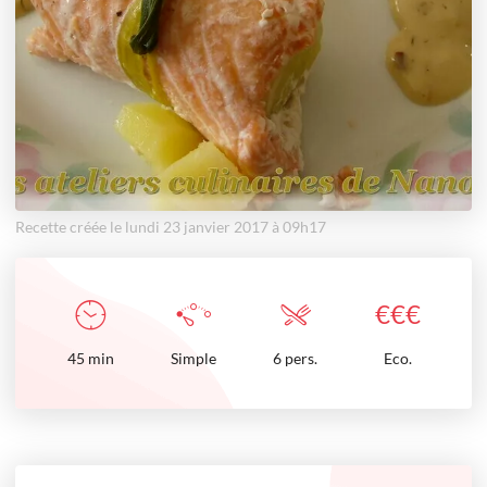
Recette créée le lundi 23 janvier 2017 à 09h17
€
€
€
45
min
Simple
6 pers.
Eco.