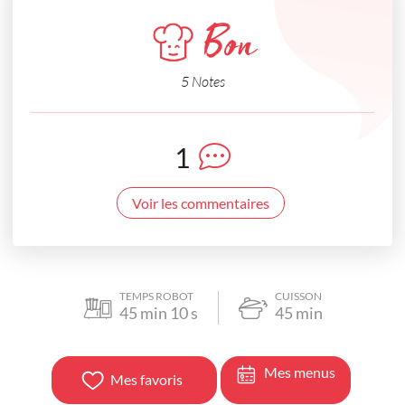
Bon
5 Notes
1
Voir les commentaires
TEMPS ROBOT
CUISSON
45
min
10
s
45
min
Mes menus
Mes favoris