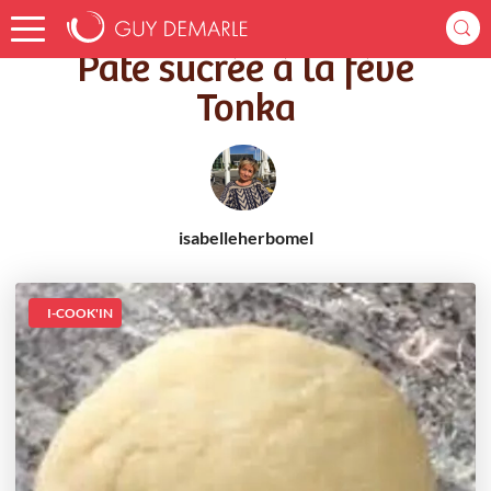
Accueil
Recettes
Pâte sucrée à la fève Tonka
Pâte sucrée à la fève
Tonka
isabelleherbomel
I-COOK'IN