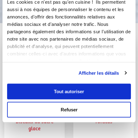
Bon appétit !
Les cookies ce n'est pas qu'en cuisine ! Ils permettent
aussi à nos équipes de personnaliser le contenu et les
annonces, d'offrir des fonctionnalités relatives aux
médias sociaux et d'analyser notre trafic. Nous
Vous aimerez aussi ...
partageons également des informations sur l'utilisation de
notre site avec nos partenaires de médias sociaux, de
publicité et d'analyse, qui peuvent potentiellement
combiner celles-ci avec d'autres informations que vous
leur avez fournies ou qu'ils ont collectées lors de votre
utilisation de leurs services.
Afficher les détails
Tout autoriser
Refuser
anne_gp
atelieculinair2nanou
Biscuits au sucre
Tortitas
glace