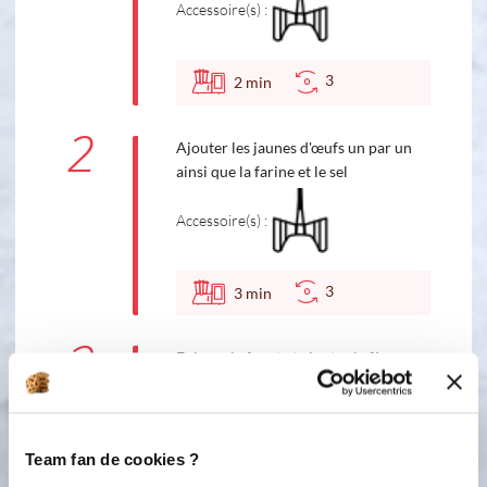
Accessoire(s) :
3
2
min
2
Ajouter les jaunes d'œufs un par un
ainsi que la farine et le sel
Accessoire(s) :
3
3
min
3
Enlever le fouet et ajouter la fève
Tonka rapée. Donner un pulsion
Turbo
Team fan de cookies ?