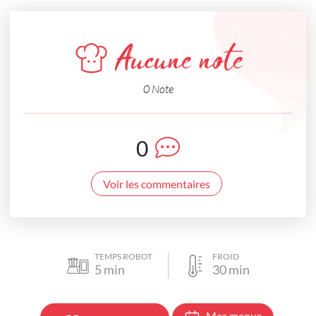
Aucune note
0 Note
0
Voir les commentaires
TEMPS ROBOT
FROID
5
min
30
min
Mes menus