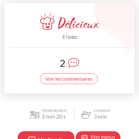
Délicieux
5 Notes
2
Voir les commentaires
TEMPS ROBOT
CUISSON
2
min
20
s
3
min
Mes menus