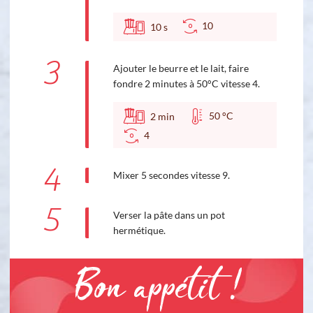
10
10
s
3
Ajouter le beurre et le lait, faire
fondre 2 minutes à 50°C vitesse 4.
50 °C
2
min
4
4
Mixer 5 secondes vitesse 9.
5
Verser la pâte dans un pot
hermétique.
Bon appétit !