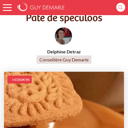
Accueil
Recettes
Pâte de spéculoos
Pâte de spéculoos
Delphine Detraz
Conseillère Guy Demarle
I-COOK'IN