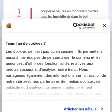
1
couper le beurre en morceaux mettre
tous les ingrédients dans le bol
3
10
s
2
pétrissage 30 sec
Team fan de cookies ?
Les cookies ce n'est pas qu'en cuisine ! Ils permettent
Petrissage :
30
s
aussi à nos équipes de personnaliser le contenu et les
annonces, d'offrir des fonctionnalités relatives aux
3
médias sociaux et d'analyser notre trafic. Nous
sortir la pâte du bol , envelopper la
partageons également des informations sur l'utilisation de
pâte avec du film alimentaire et
laisser reposer 30mn
notre site avec nos partenaires de médias sociaux, de
publicité et d'analyse, qui peuvent potentiellement
combiner celles-ci avec d'autres informations que vous
Bon appétit !
leur avez fournies ou qu'ils ont collectées lors de votre
utilisation de leurs services.
Afficher les détails