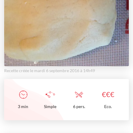
Recette créée le mardi 6 septembre 2016 à 14h49
€
€
€
3
min
Simple
6 pers.
Eco.