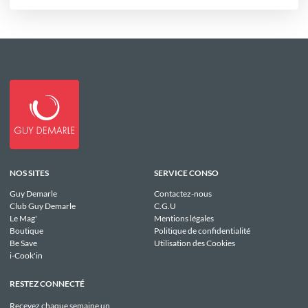
NOS SITES
SERVICE CONSO
Guy Demarle
Contactez-nous
Club Guy Demarle
C.G.U
Le Mag'
Mentions légales
Boutique
Politique de confidentialité
Be Save
Utilisation des Cookies
i-Cook'in
RESTEZ CONNECTÉ
Recevez chaque semaine un