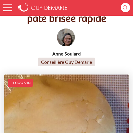
Accueil
Recettes
pâte brisée rapide
pâte brisée rapide
Anne Soulard
Conseillère Guy Demarle
I-COOK'IN