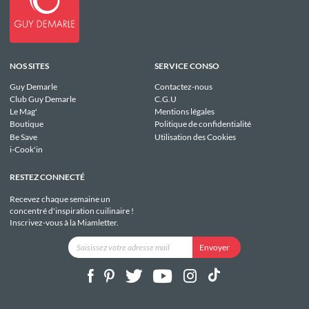
NOS SITES
SERVICE CONSO
Guy Demarle
Contactez-nous
Club Guy Demarle
C.G.U
Le Mag'
Mentions légales
Boutique
Politique de confidentialité
Be Save
Utilisation des Cookies
i-Cook'in
RESTEZ CONNECTÉ
Recevez chaque semaine un
concentré d'inspiration cuilinaire !
Inscrivez-vous à la Miamletter.