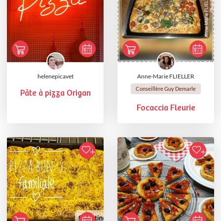
helenepicavet
Anne-Marie FLIELLER
Conseillère Guy Demarle
Pâte à pizza Origan
Focaccia Fleurie