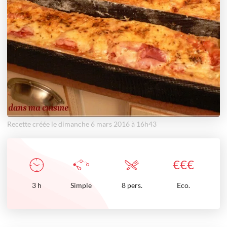
Recette créée le dimanche 6 mars 2016 à 16h43
€
€
€
3
h
Simple
8 pers.
Eco.