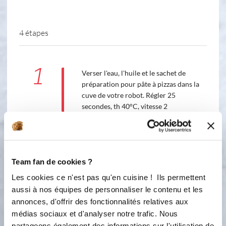
4 étapes
1
Verser l'eau, l'huile et le sachet de
préparation pour pâte à pizzas dans la
cuve de votre robot. Régler 25
secondes, th 40°C, vitesse 2
2
Verser ensuite les farines et la pincée
d'herbes de provence ou d'origan.
Mélanger 30 secondes vitesse 2.
Team fan de cookies ?
3
Les cookies ce n'est pas qu'en cuisine ! Ils permettent
Puis pétrin pendant 1 minute.
aussi à nos équipes de personnaliser le contenu et les
annonces, d'offrir des fonctionnalités relatives aux
Petrissage :
1
min
médias sociaux et d'analyser notre trafic. Nous
partageons également des informations sur l'utilisation de