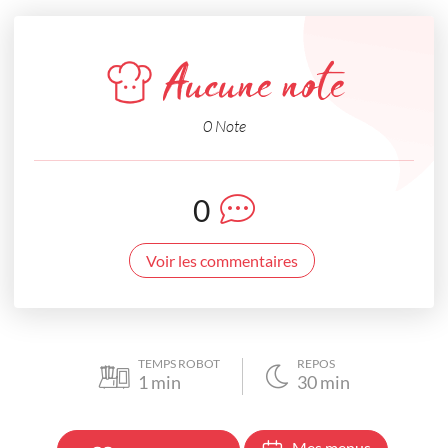
Aucune note
0 Note
0
Voir les commentaires
TEMPS ROBOT
REPOS
1
min
30
min
Mes menus