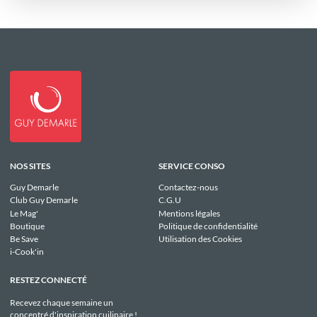
NOS SITES
SERVICE CONSO
Guy Demarle
Contactez-nous
Club Guy Demarle
C.G.U
Le Mag'
Mentions légales
Boutique
Politique de confidentialité
Be Save
Utilisation des Cookies
i-Cook'in
RESTEZ CONNECTÉ
Recevez chaque semaine un
concentré d'inspiration cuilinaire !