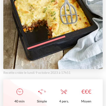
Recette créée le lundi 9 octobre 2023 à 17h51
€
€
€
40
min
Simple
4 pers.
Moyen