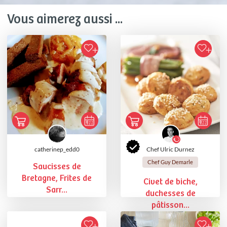
Vous aimerez aussi ...
catherinep_edd0
Chef Ulric Durnez
Chef Guy Demarle
Saucisses de
Bretagne, Frites de
Civet de biche,
Sarr...
duchesses de
pâtisson...