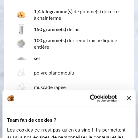
1,4 kilogramme(s)
de pomme(s) de terre
à chair ferme
150 gramme(s)
de lait
100 gramme(s)
de crème fraîche liquide
entière
sel
poivre blanc moulu
muscade râpée
80 gramme(s)
de beurre
Team fan de cookies ?
Les cookies ce n'est pas qu'en cuisine ! Ils permettent
aussi à nos équipes de personnaliser le contenu et les