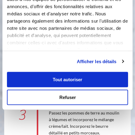
annonces, d'offrir des fonctionnalités relatives aux
médias sociaux et d'analyser notre trafic. Nous
partageons également des informations sur l'utilisation de
notre site avec nos partenaires de médias sociaux, de
3 étapes
publicité et d'analyse, qui peuvent potentiellement
combiner celles-ci avec d'autres informations que vous
leur avez fournies ou qu'ils ont collectées lors de votre
1
Épluchez et détaillez les pommes de
utilisation de leurs services.
Afficher les détails
terre en morceaux puis faites les
cuire à l’eau. Égouttez-les après
cuisson.
Tout autoriser
2
Faites chauffer le lait avec la crème et
Refuser
l’assaisonnement.
3
Passez les pommes de terre au moulin
à légumes et incorporez le mélange
crème/lait. Incorporez le beurre
détaillé en petits morceaux.