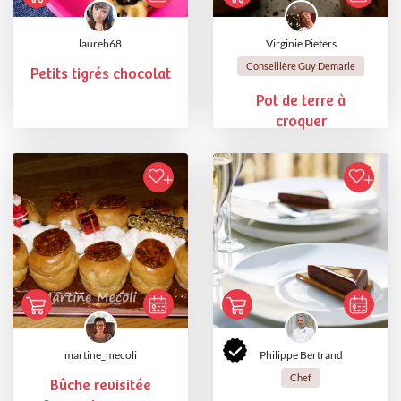
laureh68
Virginie Pieters
Conseillère Guy Demarle
Petits tigrés chocolat
Pot de terre à
croquer
martine_mecoli
Philippe Bertrand
Chef
Bûche revisitée