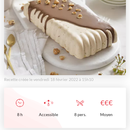
Recette créée le vendredi 18 février 2022 à 15h10
€
€
€
8
h
Accessible
8 pers.
Moyen