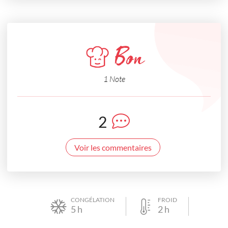
Bon
1 Note
2
Voir les commentaires
CONGÉLATION
FROID
5
h
2
h