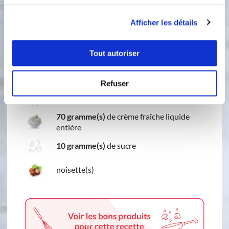
leur avez fournies ou qu'ils ont collectées lors de votre
chocolat
utilisation de leurs services.
Afficher les détails
Ingredients
Liste de courses
Tout autoriser
150 gramme(s)
de pistoles de chocolat
au lait
Refuser
50 gramme(s)
d'eau
70 gramme(s)
de crème fraîche liquide
entière
10 gramme(s)
de sucre
noisette(s)