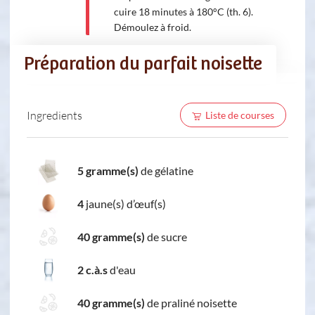
cuire 18 minutes à 180°C (th. 6).
Démoulez à froid.
Préparation du parfait noisette
Ingredients
Liste de courses
5 gramme(s)
de gélatine
4
jaune(s) d’œuf(s)
40 gramme(s)
de sucre
2 c.à.s
d'eau
40 gramme(s)
de praliné noisette