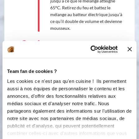
jusqu’à ce que le mélange atteigne
65°C. Retirez du feu et battez le
mélange au batteur électrique jusqu’à
ce qu’il double de volume et devienne
mousseux.
3
Ajoutez le praliné fondu et la gélatine
réhydratée et fondue quelques
secondes au micro-ondes.
4
Team fan de cookies ?
Montez la crème liquide en crème
fouettée et incorporez-la
Les cookies ce n'est pas qu'en cuisine ! Ils permettent
délicatement dans la préparation.
aussi à nos équipes de personnaliser le contenu et les
Placez votre moule propre sur une
annonces, d'offrir des fonctionnalités relatives aux
plaque perforée et versez la
médias sociaux et d'analyser notre trafic. Nous
préparation dedans. Posez la
partageons également des informations sur l'utilisation de
dacquoise amande dessus et placez au
notre site avec nos partenaires de médias sociaux, de
congélateur pendant 5 heures.
publicité et d'analyse, qui peuvent potentiellement
combiner celles-ci avec d'autres informations que vous
Préparation du glaçage au