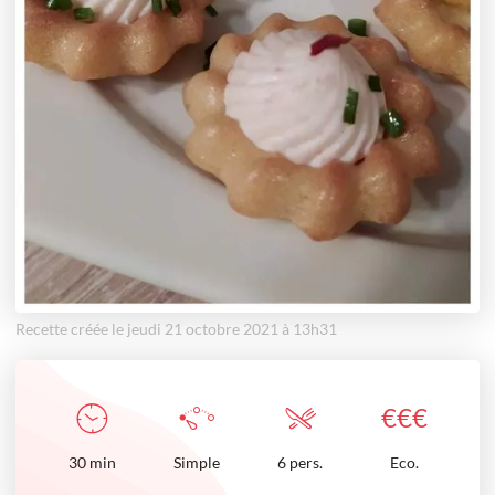
Recette créée le jeudi 21 octobre 2021 à 13h31
€
€
€
30
min
Simple
6 pers.
Eco.