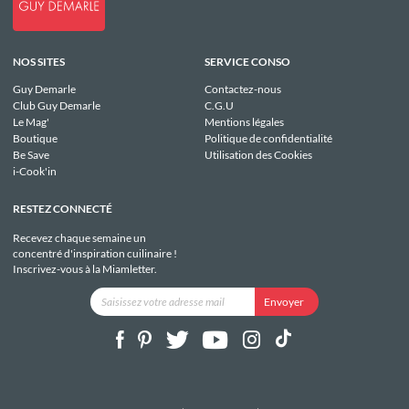
NOS SITES
SERVICE CONSO
Guy Demarle
Contactez-nous
Club Guy Demarle
C.G.U
Le Mag'
Mentions légales
Boutique
Politique de confidentialité
Be Save
Utilisation des Cookies
i-Cook'in
RESTEZ CONNECTÉ
Recevez chaque semaine un
concentré d'inspiration cuilinaire !
Inscrivez-vous à la Miamletter.