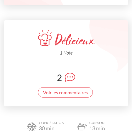
Délicieux
1 Note
2
Voir les commentaires
CONGÉLATION
CUISSON
30
min
13
min