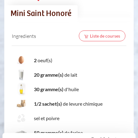
Mini Saint Honoré
Ingredients
Liste de courses
2
oeuf(s)
20 gramme(s)
de lait
30 gramme(s)
d'huile
1/2 sachet(s)
de levure chimique
sel et poivre
50 gramme(s)
de farine