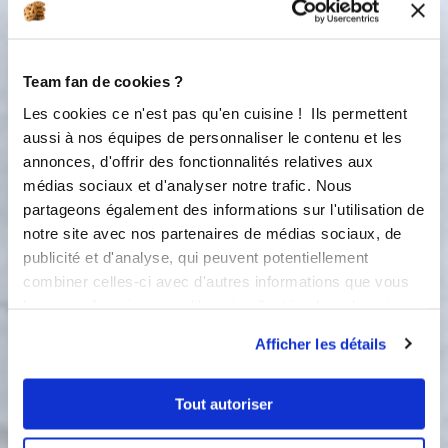
Team fan de cookies ?
Les cookies ce n'est pas qu'en cuisine ! Ils permettent
aussi à nos équipes de personnaliser le contenu et les
annonces, d'offrir des fonctionnalités relatives aux
médias sociaux et d'analyser notre trafic. Nous
1 étape
partageons également des informations sur l'utilisation de
notre site avec nos partenaires de médias sociaux, de
publicité et d'analyse, qui peuvent potentiellement
1
combiner celles-ci avec d'autres informations que vous
Préchauffer le four à 180°. Placer les
leur avez fournies ou qu'ils ont collectées lors de votre
empreintes mini saint Honoré sur la
utilisation de leurs services.
plaque perforée. Dans un cul-de-
Afficher les détails
poule, fouetter les œufs, l'huile et le
lait. Ajouter la farine et la levure et
mélanger. Ajouter le sel et le poivre.
Tout autoriser
Verser dans le pichet verseur puis
dans le moule saint honoré et faire