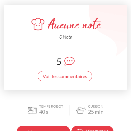
Aucune note
0 Note
5
Voir les commentaires
TEMPS ROBOT
CUISSON
40
s
25
min
Mes menus