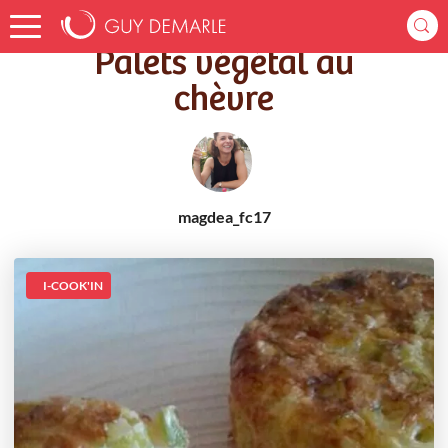
Accueil
Recettes
Palets végétal au chèvre
Palets végétal au
chèvre
magdea_fc17
I-COOK'IN