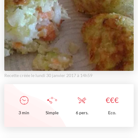
Recette créée le lundi 30 janvier 2017 à 14h59
€
€
€
3
min
Simple
6 pers.
Eco.