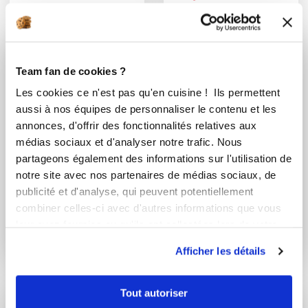
fumé
Team fan de cookies ?
Les cookies ce n'est pas qu'en cuisine ! Ils permettent
aussi à nos équipes de personnaliser le contenu et les
annonces, d'offrir des fonctionnalités relatives aux
médias sociaux et d'analyser notre trafic. Nous
partageons également des informations sur l'utilisation de
notre site avec nos partenaires de médias sociaux, de
publicité et d'analyse, qui peuvent potentiellement
Stephanie Ollivier
sylvie2911
combiner celles-ci avec d'autres informations que vous
Conseillère Guy Demarle
TORTILLA AUX
leur avez fournies ou qu'ils ont collectées lors de votre
POMMES DE TERRE
Duo de donuts salés
utilisation de leurs services.
ET COURG...
Afficher les détails
Tout autoriser