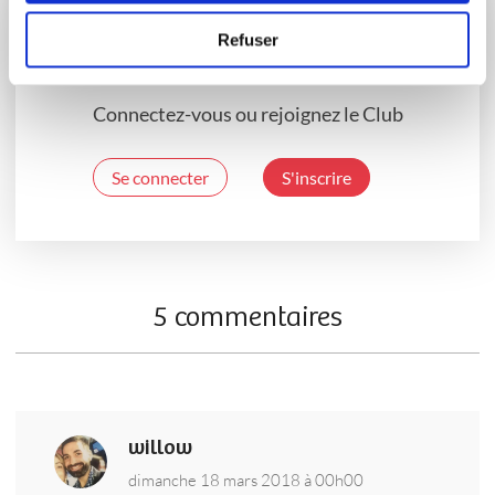
Vous souhaitez commenter cette recette
Refuser
?
Connectez-vous ou rejoignez le Club
Se connecter
S'inscrire
5 commentaires
willow
dimanche 18 mars 2018 à 00h00