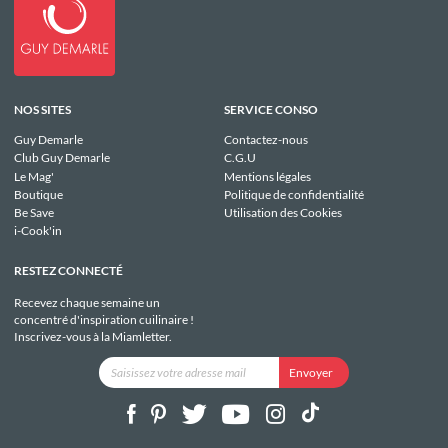
NOS SITES
SERVICE CONSO
Guy Demarle
Contactez-nous
Club Guy Demarle
C.G.U
Le Mag'
Mentions légales
Boutique
Politique de confidentialité
Be Save
Utilisation des Cookies
i-Cook'in
RESTEZ CONNECTÉ
Recevez chaque semaine un
concentré d'inspiration cuilinaire !
Inscrivez-vous à la Miamletter.