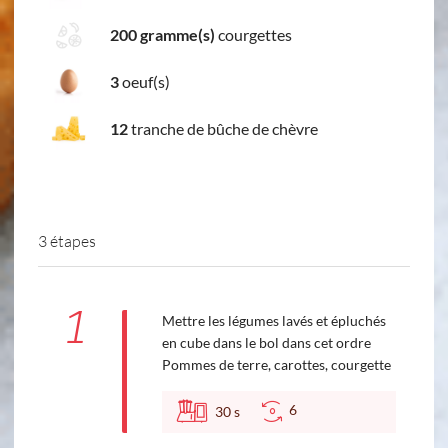
200 gramme(s)
courgettes
3
oeuf(s)
12
tranche de bûche de chèvre
3 étapes
1
Mettre les légumes lavés et épluchés
en cube dans le bol dans cet ordre
Pommes de terre, carottes, courgette
6
30
s