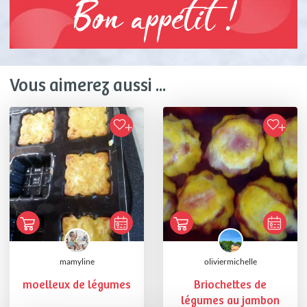
Bon appétit !
Vous aimerez aussi ...
mamyline
oliviermichelle
moelleux de légumes
Briochettes de
légumes au jambon