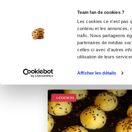
Le Club
i-Cook'in
Be Save
Boutique
Accueil
Recettes
PAINS BURGER
Team fan de cookies ?
Les cookies ce n'est pas q
contenu et les annonces, d'
trafic. Nous partageons éga
partenaires de médias soci
celles-ci avec d'autres inf
utilisation de leurs service
Afficher les détails
I-COOK'IN