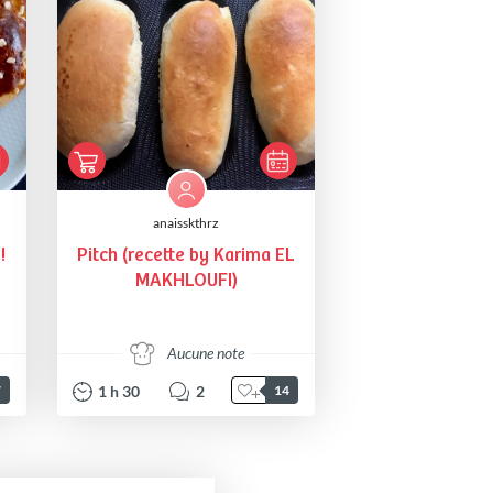
anaisskthrz
!
Pitch (recette by Karima EL
MAKHLOUFI)
Aucune note
1
h
30
2
7
14