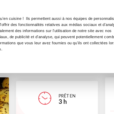
Canofea
Borealia
LE MAG
LA BOUTIQUE
RECETTES
u'en cuisine ! Ils permettent aussi à nos équipes de personnalis
PAINS BURGER
offrir des fonctionnalités relatives aux médias sociaux et d'anal
lement des informations sur l'utilisation de notre site avec nos
boulangerie
Direction l'Amérique !
aux, de publicité et d'analyse, qui peuvent potentiellement comb
ormations que vous leur avez fournies ou qu'ils ont collectées lor
s.
luciel_42ae
PRÊT EN
3
h