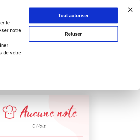
Atelier Culinaire
Le métier
Guy Demarle
Tout autoriser
Se connecter
S'inscrire
er le
yser notre
Refuser
iner
s de votre
Aucune note
0 Note