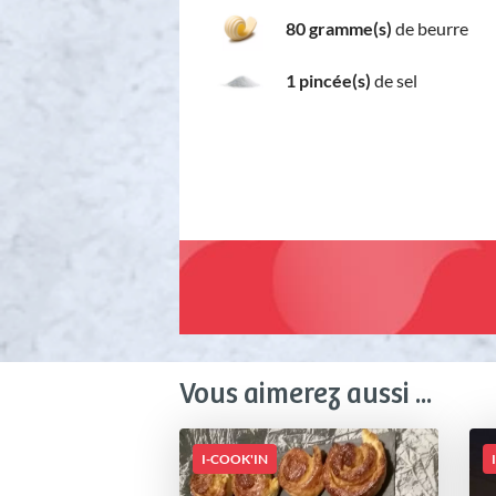
80 gramme(s)
de beurre
1 pincée(s)
de sel
Vous aimerez aussi ...
I-COOK'IN