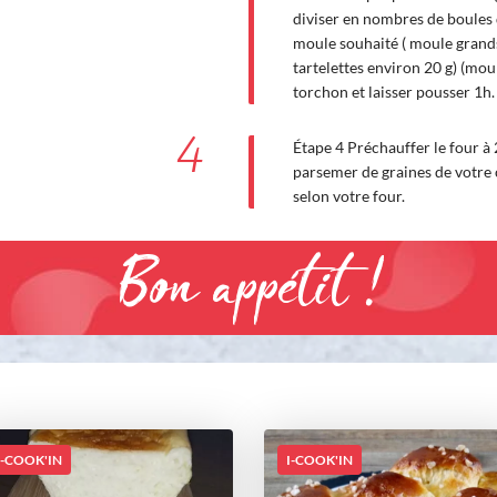
diviser en nombres de boules d
moule souhaité ( moule grand
tartelettes environ 20 g) (mou
torchon et laisser pousser 1h.
4
Étape 4 Préchauffer le four à
parsemer de graines de votre 
selon votre four.
Bon appétit !
I-COOK'IN
I-COOK'IN