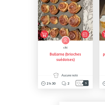
ciki
Bullarna (brioches
p
suédoises)
Aucune note
2
h
30
2
5