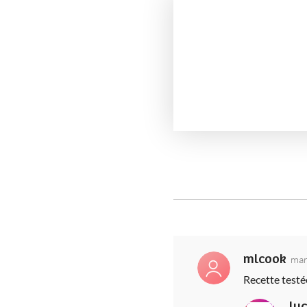
mlcook
mar
Recette testé
lu