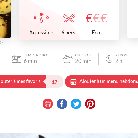
€
€
€
Accessible
Eco.
6 pers.
37
TEMPS ROBOT
CUISSON
REPOS
6
min
20
min
2
h
jouter à mes favoris
Ajouter à un menu hebdom
17