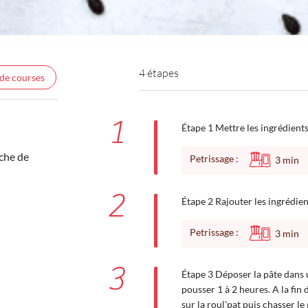
4 étapes
 de courses
1
Étape 1 Mettre les ingrédients
îche de
Petrissage :
3
min
2
Étape 2 Rajouter les ingrédien
Petrissage :
3
min
3
Étape 3 Déposer la pâte dans u
pousser 1 à 2 heures. A la fin
sur la roul'pat puis chasser le