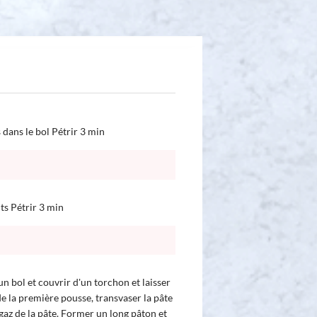
 dans le bol Pétrir 3 min
ts Pétrir 3 min
n bol et couvrir d'un torchon et laisser
 de la première pousse, transvaser la pâte
 gaz de la pâte. Former un long pâton et