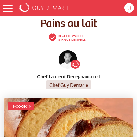
Accueil
Recettes
Pains au lait
Pains au lait
RECETTE VALIDÉE
PAR GUY DEMARLE !
Chef Laurent Deregnaucourt
Chef Guy Demarle
I-COOK'IN