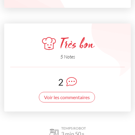
Très bon
5 Notes
2
Voir les commentaires
TEMPS ROBOT
3
min
50
s