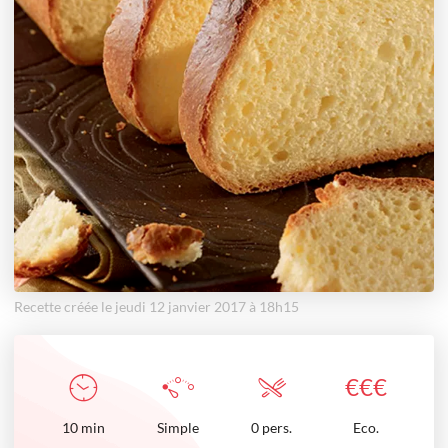
Recette créée le jeudi 12 janvier 2017 à 18h15
€
€
€
10
min
Simple
0 pers.
Eco.