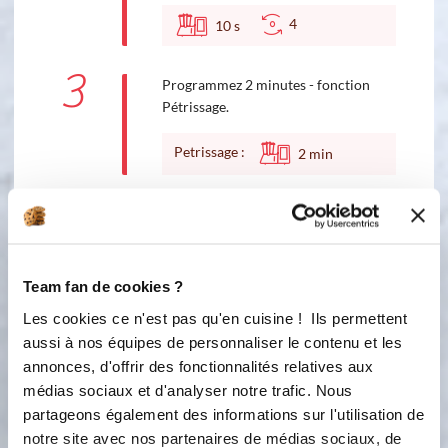
4
10
s
3
Programmez 2 minutes - fonction
Pétrissage.
Petrissage :
2
min
4
Ajoutez le beurre en morceaux.
Programmez 1 minute - fonction
Pétrissage
Team fan de cookies ?
Petrissage :
1
min
Les cookies ce n'est pas qu'en cuisine ! Ils permettent
aussi à nos équipes de personnaliser le contenu et les
5
Faites refroidir 30 minutes dans un
annonces, d'offrir des fonctionnalités relatives aux
bol plastique. Sortez la pâte du bol.
médias sociaux et d'analyser notre trafic. Nous
Formez deux pâtons et placez-les
partageons également des informations sur l'utilisation de
dans les empreintes préalablement
notre site avec nos partenaires de médias sociaux, de