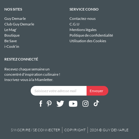
NOS SITES
SERVICE CONSO
Guy Demarle
Contactez-nous
Club Guy Demarle
C.G.U
Le Mag'
Mentions légales
Boutique
Politique de confidentialité
Be Save
Utilisation des Cookies
i-Cook'in
RESTEZ CONNECTÉ
Recevez chaque semaine un
concentré d'inspiration cuilinaire !
Inscrivez-vous à la Miamletter.
S'INSCRIRE / SE CONNECTER
COPYRIGHT
2026 © GUY DEMARLE