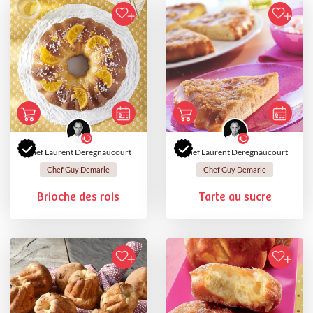
Chef Laurent Deregnaucourt
Chef Laurent Deregnaucourt
Chef Guy Demarle
Chef Guy Demarle
Brioche des rois
Tarte au sucre