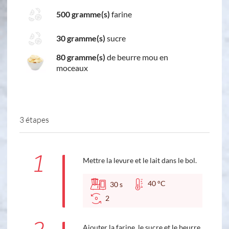
500 gramme(s)
farine
30 gramme(s)
sucre
80 gramme(s)
de beurre mou en
moceaux
3 étapes
1
Mettre la levure et le lait dans le bol.
40 °C
30
s
2
Ajouter la farine, le sucre et le beurre