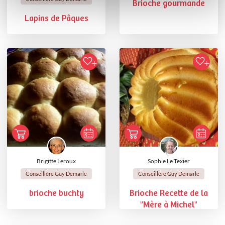
Brioche gourmande
Lapins de Pâques
Brigitte Leroux
Sophie Le Texier
Conseillère Guy Demarle
Conseillère Guy Demarle
brioche buchty
Brioche Recette de la
"Mère à Michel"