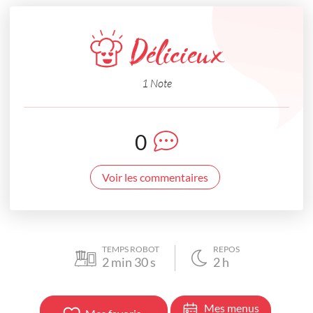
Délicieux
1 Note
0
Voir les commentaires
TEMPS ROBOT
REPOS
2
min
30
s
2
h
Mes menus