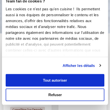
Team fan de cookies ?
Les cookies ce n'est pas qu'en cuisine ! Ils permettent
Bon appétit !
aussi à nos équipes de personnaliser le contenu et les
annonces, d'offrir des fonctionnalités relatives aux
médias sociaux et d'analyser notre trafic. Nous
partageons également des informations sur l'utilisation de
notre site avec nos partenaires de médias sociaux, de
Vous aimerez aussi ...
publicité et d'analyse, qui peuvent potentiellement
combiner celles-ci avec d'autres informations que vous
leur avez fournies ou qu'ils ont collectées lors de votre
utilisation de leurs services.
Afficher les détails
Tout autoriser
Refuser
Anne-Marie FLIELLER
helenepicavet
Conseillère Guy Demarle