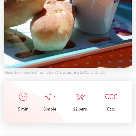
Recette créée le dimanche 27 décembre 2015 à 15h08
€
€
€
5
min
Simple
12 pers.
Eco.