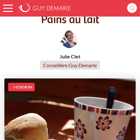
Accueil
Recettes
Pains au lait
Pains au lait
Julie Clet
Conseillère Guy Demarle
I-COOK'IN