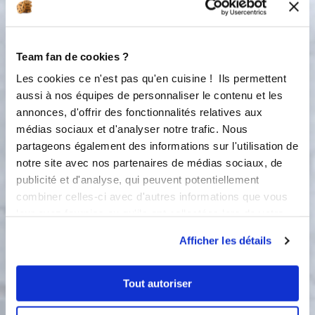
3
Pétrir la pâte Etape programmée : 2
mn - Pétrissage
Team fan de cookies ?
Petrissage :
2
min
Les cookies ce n'est pas qu'en cuisine ! Ils permettent
aussi à nos équipes de personnaliser le contenu et les
4
annonces, d'offrir des fonctionnalités relatives aux
ortir la pâte du bol, la bouler, et la
médias sociaux et d'analyser notre trafic. Nous
mettre dans un cul de poule.
partageons également des informations sur l'utilisation de
Recouvrir d'un film alimentaire et
notre site avec nos partenaires de médias sociaux, de
laisser pousser pendant une bonne
1/2 heure à température ambiante.
publicité et d'analyse, qui peuvent potentiellement
Aplatissez la pâte et la diviser en 24.
combiner celles-ci avec d'autres informations que vous
Faire des petits boudins d'environ 30
leur avez fournies ou qu'ils ont collectées lors de votre
cm. Couper un petit bout pour faire
utilisation de leurs services.
Afficher les détails
les oreilles, un autre bout pour la tête,
et rouler le reste en escargot (voir la
photo) Les déposer sur 2 toiles de
Tout autoriser
cuisson et faire lever 20-30 mn à
température ambiante. Couvrir avec