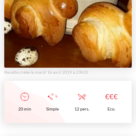
Recette créée le mardi 16 avril 2019 à 23h33
€
€
€
20
min
Simple
12 pers.
Eco.