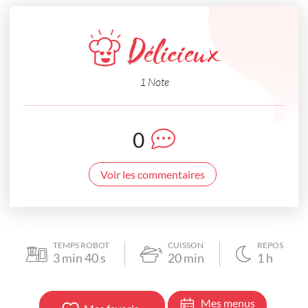
Délicieux
1 Note
0
Voir les commentaires
TEMPS ROBOT
CUISSON
REPOS
3
min
40
s
20
min
1
h
Mes menus