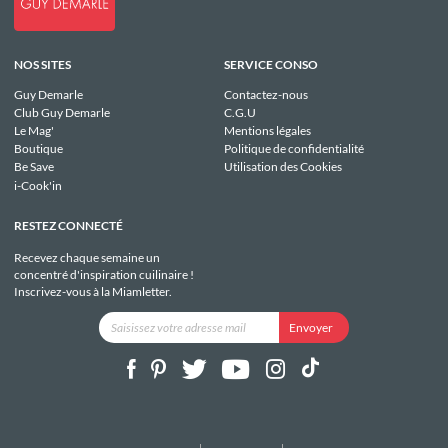
NOS SITES
SERVICE CONSO
Guy Demarle
Contactez-nous
Club Guy Demarle
C.G.U
Le Mag'
Mentions légales
Boutique
Politique de confidentialité
Be Save
Utilisation des Cookies
i-Cook'in
RESTEZ CONNECTÉ
Recevez chaque semaine un
concentré d'inspiration cuilinaire !
Inscrivez-vous à la Miamletter.