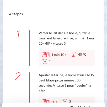
4 étapes
1
Verser le lait dans le bol. Ajouter le
beurre et la levure Programmé : 1 mn
10 - 40° - vitesse 3
40 °C
1
min
10
s
3
2
Ajouter la farine, le sucre et un GROS
oeuf Etape programmée : 30
secondes Vitesse 3 pour "bouler" la
pâte
3
30
s