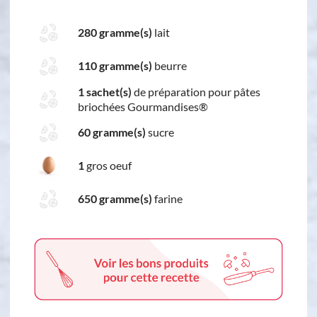
280 gramme(s)
lait
110 gramme(s)
beurre
1 sachet(s)
de préparation pour pâtes
briochées Gourmandises®
60 gramme(s)
sucre
1
gros oeuf
650 gramme(s)
farine