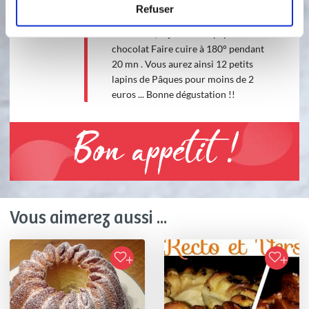
un torchon propre. Chauffer votre
Refuser
four à 180 ° Les badigeonner de jaune
d'œuf+lait, rajouter des pépites de
chocolat Faire cuire à 180° pendant
20 mn . Vous aurez ainsi 12 petits
lapins de Pâques pour moins de 2
euros ... Bonne dégustation !!
Bon appétit !
Vous aimerez aussi ...