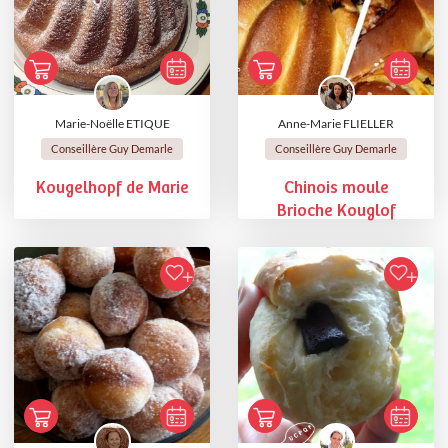
Marie-Noëlle ETIQUE
Anne-Marie FLIELLER
Conseillère Guy Demarle
Conseillère Guy Demarle
Kougelhopf de Marie
Chinois moule
Brioche Kouglof