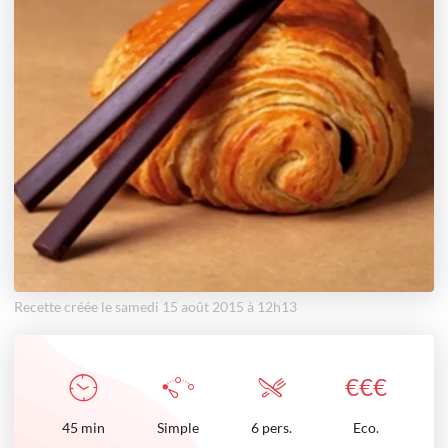
Recette créée le samedi 15 août 2015 à 12h13
€
€
€
45
min
Simple
6 pers.
Eco.