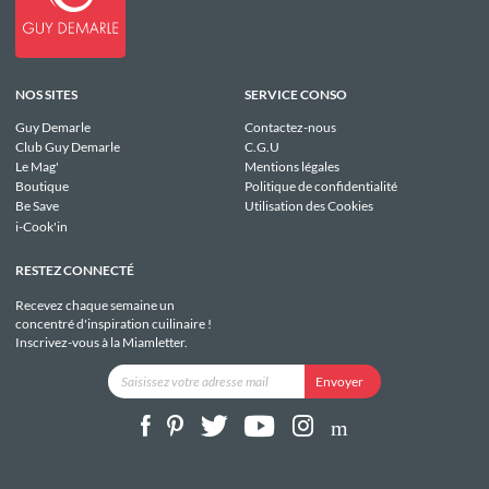
NOS SITES
SERVICE CONSO
Guy Demarle
Contactez-nous
Club Guy Demarle
C.G.U
Le Mag'
Mentions légales
Boutique
Politique de confidentialité
Be Save
Utilisation des Cookies
i-Cook'in
RESTEZ CONNECTÉ
Recevez chaque semaine un
concentré d'inspiration cuilinaire !
Inscrivez-vous à la Miamletter.