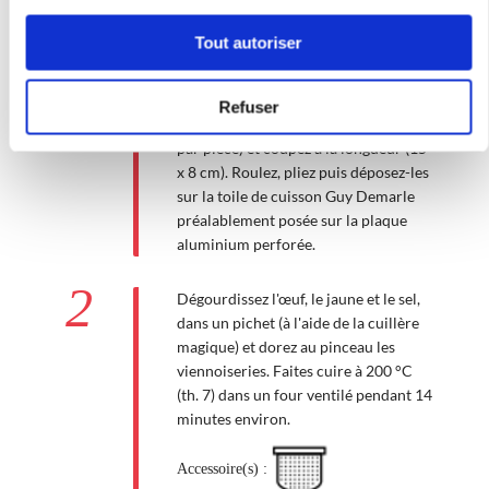
Tout autoriser
1
Abaissez la pâte au rouleau pour
former un rectangle de 30 cm sur 40
Refuser
cm. Déposez les bâtons de chocolat (2
par pièce) et coupez à la longueur (15
x 8 cm). Roulez, pliez puis déposez-les
sur la toile de cuisson Guy Demarle
préalablement posée sur la plaque
aluminium perforée.
2
Dégourdissez l'œuf, le jaune et le sel,
dans un pichet (à l'aide de la cuillère
magique) et dorez au pinceau les
viennoiseries. Faites cuire à 200 °C
(th. 7) dans un four ventilé pendant 14
minutes environ.
Accessoire(s) :