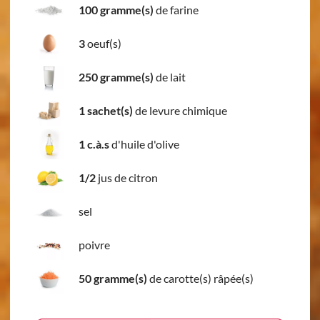
100 gramme(s)
de farine
3
oeuf(s)
250 gramme(s)
de lait
1 sachet(s)
de levure chimique
1 c.à.s
d'huile d'olive
1/2
jus de citron
sel
poivre
50 gramme(s)
de carotte(s) râpée(s)