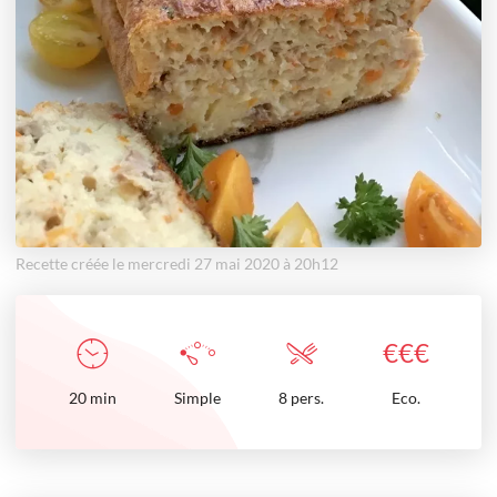
Recette créée le mercredi 27 mai 2020 à 20h12
€
€
€
20
min
Simple
8 pers.
Eco.