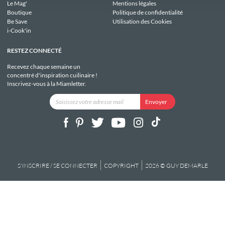
Le Mag'
Mentions légales
Boutique
Politique de confidentialité
Be Save
Utilisation des Cookies
i-Cook'in
RESTEZ CONNECTÉ
Recevez chaque semaine un
concentré d'inspiration cuilinaire !
Inscrivez-vous à la Miamletter.
S'INSCRIRE / SE CONNECTER
COPYRIGHT
2026 © GUY DEMARLE