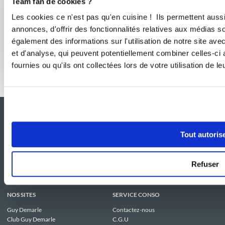
Team fan de cookies ?
Les cookies ce n'est pas qu'en cuisine ! Ils permettent auss
annonces, d'offrir des fonctionnalités relatives aux médias s
également des informations sur l'utilisation de notre site av
et d'analyse, qui peuvent potentiellement combiner celles-ci
Effet boulangerie assuré à la maison
fournies ou qu'ils ont collectées lors de votre utilisation de l
Tout autoris
Refuser
NOS SITES
SERVICE CONSO
Guy Demarle
Contactez-nous
Club Guy Demarle
C.G.U