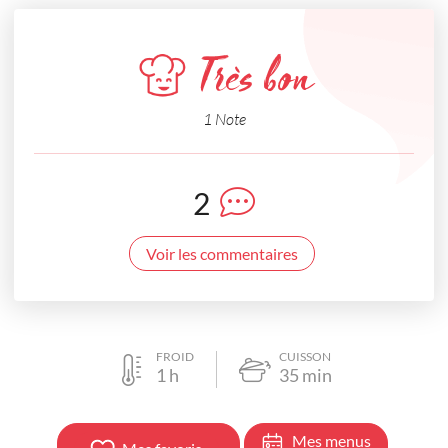
Très bon
1 Note
2
Voir les commentaires
FROID
CUISSON
1
h
35
min
Mes menus