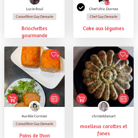
Lucie Roul
Chef Ulric Durnez
Conseillère Guy Demarle
Chef Guy Demarle
Briochettes
Cake aux légumes
gourmande
Aurélie Cormier
christeldamart
Conseillère Guy Demarle
moelleux carottes et
fanes
Pains de thon