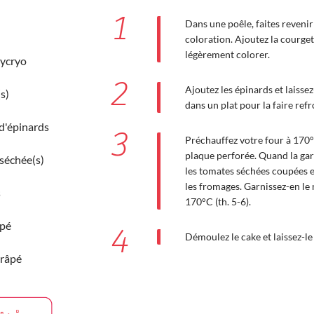
1
Dans une poêle, faites reven
coloration. Ajoutez la courget
légèrement colorer.
mycryo
2
Ajoutez les épinards et laisse
s)
dans un plat pour la faire refr
d'épinards
3
Préchauffez votre four à 170°C
plaque perforée. Quand la garn
séchée(s)
les tomates séchées coupées en 
les fromages. Garnissez-en le 
s
170°C (th. 5-6).
âpé
4
Démoulez le cake et laissez-le 
râpé