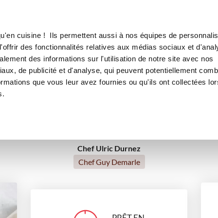
Canofea
Borealia
LE MAG
LA BOUTIQUE
RECETTES
u'en cuisine ! Ils permettent aussi à nos équipes de personnalis
Cake aux légumes
offrir des fonctionnalités relatives aux médias sociaux et d'anal
RECE
PAR 
lement des informations sur l'utilisation de notre site avec nos
aux, de publicité et d'analyse, qui peuvent potentiellement comb
ormations que vous leur avez fournies ou qu'ils ont collectées lor
apéritifs
entrées
plats
Végétarien
s.
Chef Ulric Durnez
Chef Guy Demarle
PRÊT EN