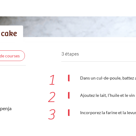
à cake
3 étapes
 de courses
1
Dans un cul-de-poule, battez au
2
Ajoutez le lait, l’huile et le vin
 penja
3
Incorporez la farine et la levu