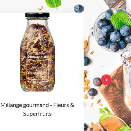
>
Mélange gourmand - Fleurs &
Huile d’olive 
Superfruits