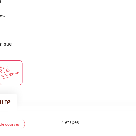
e
sec
imique
ture
4 étapes
 de courses