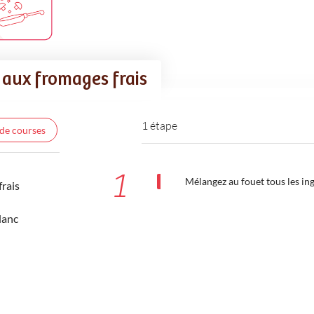
 aux fromages frais
1 étape
 de courses
1
Mélangez au fouet tous les ing
rais
lanc