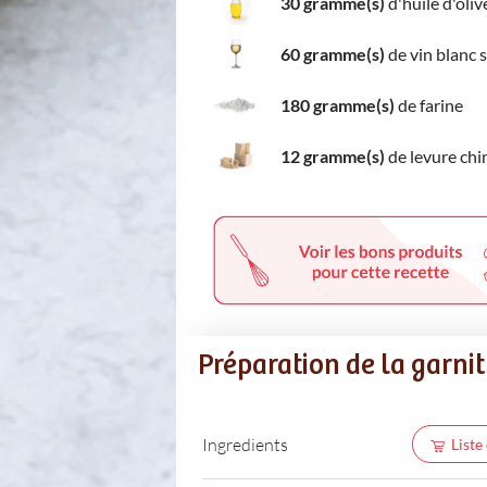
30 gramme(s)
d'huile d'oliv
60 gramme(s)
de vin blanc 
180 gramme(s)
de farine
12 gramme(s)
de levure ch
Préparation de la garni
Ingredients
Liste