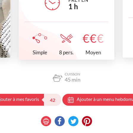
1
h
€
€
€
Simple
Moyen
8 pers.
CUISSON
45
min
jouter à mes favoris
Ajouter à un menu hebdom
42