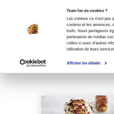
Le Club
i-Cook'in
Be Save
Boutique
Accueil
Recettes
Cake aux légumes
Team fan de cookies ?
Les cookies ce n'est pas q
contenu et les annonces, d'
trafic. Nous partageons éga
partenaires de médias soci
celles-ci avec d'autres inf
utilisation de leurs service
Afficher les détails