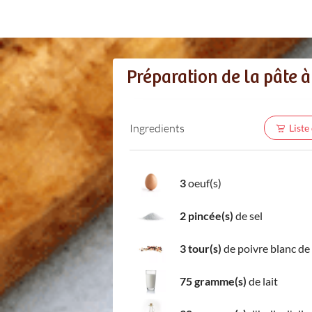
Préparation de la pâte 
Ingredients
Liste
3
oeuf(s)
2 pincée(s)
de sel
3 tour(s)
de poivre blanc de
75 gramme(s)
de lait