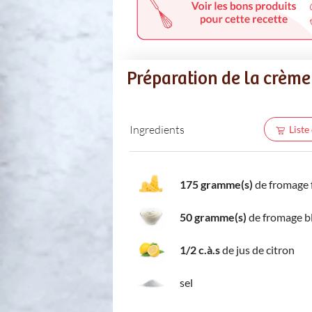
Préparation de la crème
Ingredients
Liste
175 gramme(s)
de fromage f
50 gramme(s)
de fromage b
1/2 c.à.s
de jus de citron
sel