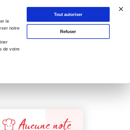
Atelier Culinaire
Le métier
Guy Demarle
Tout autoriser
Se connecter
S'inscrire
er le
yser notre
TTE VALIDÉE
Refuser
GUY DEMARLE !
iner
s de votre
Aucune note