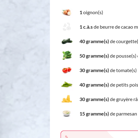
1
oignon(s)
1 c.à.s
de beurre de cacao 
40 gramme(s)
de courgette(
50 gramme(s)
de pousse(s) 
30 gramme(s)
de tomate(s) 
40 gramme(s)
de petits poi
30 gramme(s)
de gruyère r
15 gramme(s)
de parmesan 