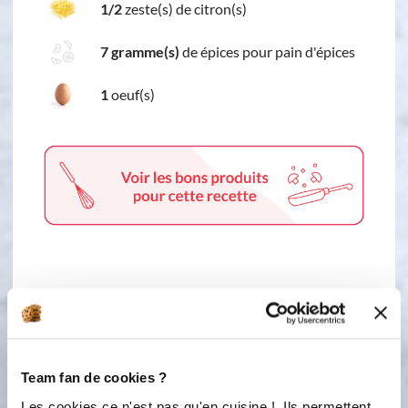
1/2
zeste(s) de citron(s)
7 gramme(s)
de épices pour pain d'épices
1
oeuf(s)
1 étape
1
Dans une casserole, faites chauffer le
Team fan de cookies ?
miel et le lait à 50°C. Réservez. Dans
Les cookies ce n'est pas qu'en cuisine ! Ils permettent