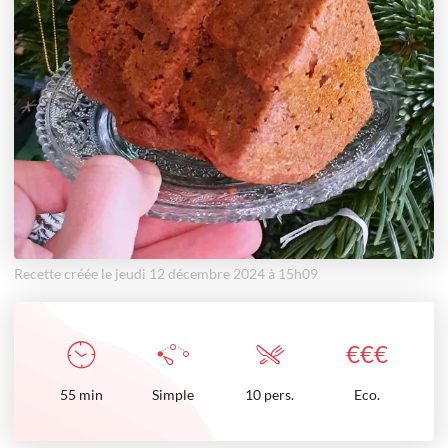
Recette créée le jeudi 12 décembre 2024 à 15h09
€
€
€
55
min
Simple
10 pers.
Eco.