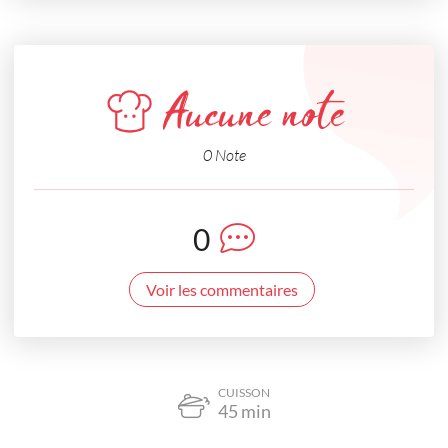
Aucune note
0 Note
0
Voir les commentaires
CUISSON
45
min