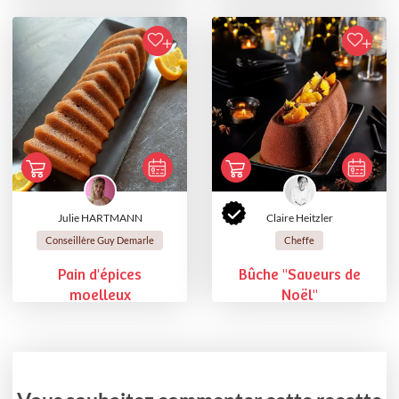
Julie HARTMANN
Claire Heitzler
Conseillère Guy Demarle
Cheffe
Pain d'épices
Bûche "Saveurs de
moelleux
Noël"