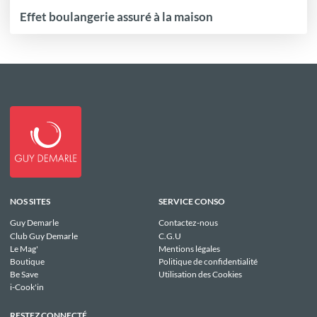
Effet boulangerie assuré à la maison
NOS SITES
SERVICE CONSO
Guy Demarle
Contactez-nous
Club Guy Demarle
C.G.U
Le Mag'
Mentions légales
Boutique
Politique de confidentialité
Be Save
Utilisation des Cookies
i-Cook'in
RESTEZ CONNECTÉ