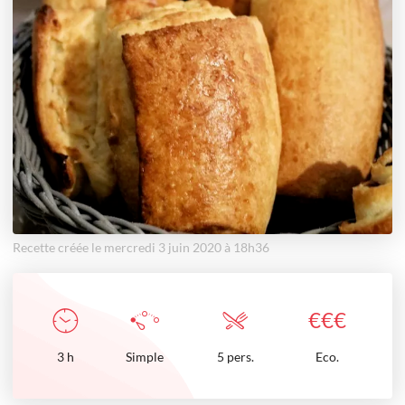
Recette créée le mercredi 3 juin 2020 à 18h36
€
€
€
3
h
Simple
5 pers.
Eco.