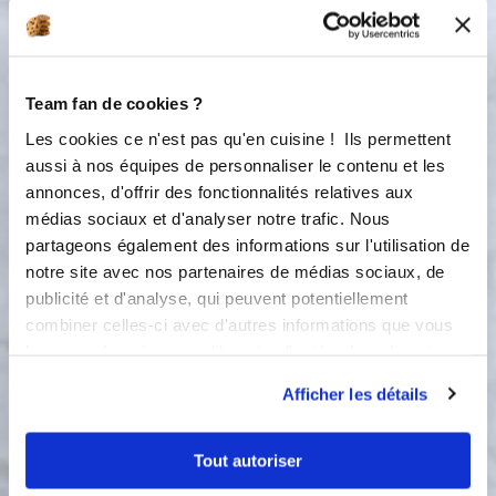
tout d'abord votre mélange
lait/levure puis le sucre, la farine, le
sel et le beurre. Pétrissez pendant 10
mins. Recouvrir votre saladier d'un
torchon propre puis laissez votre pâte
Team fan de cookies ?
doubler de volume dans un endroit
Les cookies ce n'est pas qu'en cuisine ! Ils permettent
chaud pendant environ 1h30.
aussi à nos équipes de personnaliser le contenu et les
annonces, d'offrir des fonctionnalités relatives aux
3
Étape 3 Dégazez votre pâte et étaler là
médias sociaux et d'analyser notre trafic. Nous
sur votre plan de travail à l'aide d'un
partageons également des informations sur l'utilisation de
rouleau à pâtisserie de sorte à former
notre site avec nos partenaires de médias sociaux, de
un rectangle. Formez dans ce
publicité et d'analyse, qui peuvent potentiellement
rectangle des bandes de la largeur de
combiner celles-ci avec d'autres informations que vous
vos bâtonnets en chocolat. Posez un
leur avez fournies ou qu'ils ont collectées lors de votre
bâton de chocolat enroulez-le (2
utilisation de leurs services.
tours) puis déposez un autre bâton et
Afficher les détails
enroulez une nouvelle fois (2 tours).
Déposez vos pains sur votre toile de
cuisson qui à été préalablement
Tout autoriser
déposé sur votre plaque perforée et