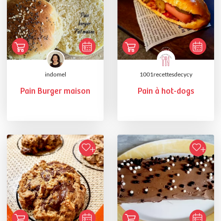
indomel
1001recettesdecycy
Pain Burger maison
Pain à hot-dogs