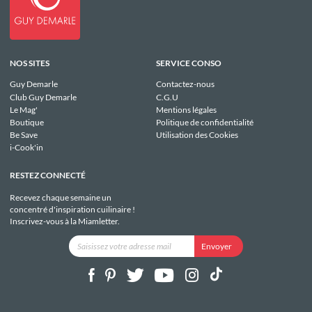
NOS SITES
SERVICE CONSO
Guy Demarle
Contactez-nous
Club Guy Demarle
C.G.U
Le Mag'
Mentions légales
Boutique
Politique de confidentialité
Be Save
Utilisation des Cookies
i-Cook'in
RESTEZ CONNECTÉ
Recevez chaque semaine un
concentré d'inspiration cuilinaire !
Inscrivez-vous à la Miamletter.