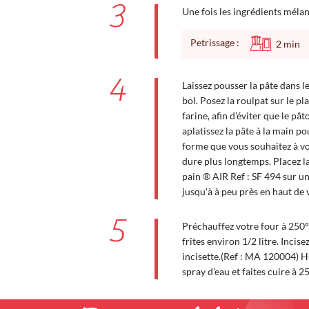
3
Une fois les ingrédients méla
Petrissage :
2
min
4
Laissez pousser la pâte dans le
bol. Posez la roulpat sur le pl
farine, afin d'éviter que le pât
aplatissez la pâte à la main p
forme que vous souhaitez à vot
dure plus longtemps. Placez l
pain ® AIR Ref : SF 494 sur un
jusqu'à à peu près en haut de 
5
Préchauffez votre four à 250°C 
frites environ 1/2 litre. Incise
incisette.(Ref : MA 120004) H
spray d'eau et faites cuire à 2