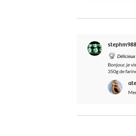
stephm98
Délicieux
Bonjour, je vi
350g de farin
at
Mer