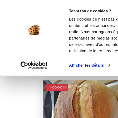
Le Club
i-Cook'in
Be Save
Boutique
Accueil
Recettes
Pain
Team fan de cookies ?
Les cookies ce n'est pas q
contenu et les annonces, d'
trafic. Nous partageons éga
partenaires de médias soci
celles-ci avec d'autres inf
utilisation de leurs service
Afficher les détails
I-COOK'IN