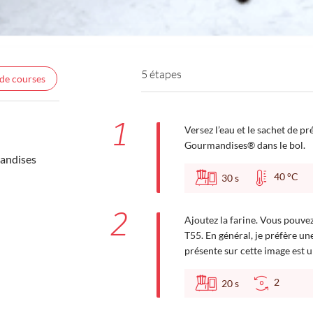
5 étapes
 de courses
1
Versez l’eau et le sachet de p
Gourmandises® dans le bol.
andises
40 °C
30
s
2
Ajoutez la farine. Vous pouvez
T55. En général, je préfère un
présente sur cette image est 
2
20
s