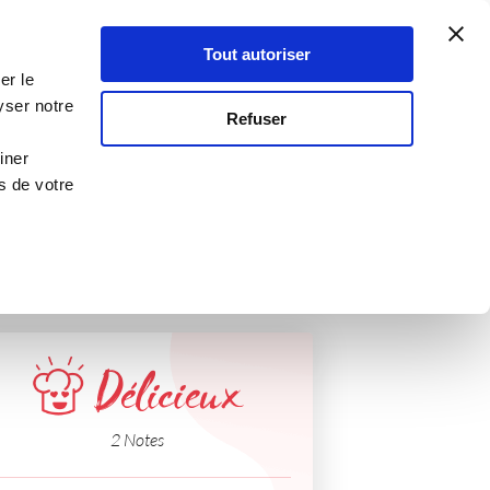
Atelier Culinaire
Le métier
Guy Demarle
Tout autoriser
Se connecter
S'inscrire
er le
yser notre
Refuser
iner
s de votre
Délicieux
2 Notes