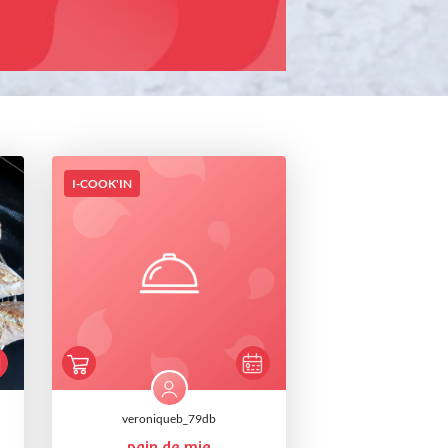
I-COOK'IN
veroniqueb_79db