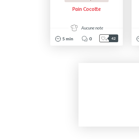
Pain Cocotte
Aucune note
5
min
0
42