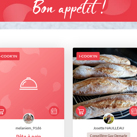
Bon appétit !
I-COOK'IN
I-COOK'IN
melaniem_91d6
Josette NAULLEAU
Conseillère Guy Demarle