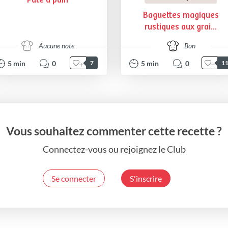
Pâte à pain
Baguettes magiques
rustiques aux grai...
Aucune note
Bon
5
min
0
5
min
0
7
1
Vous souhaitez commenter cette recette ?
Connectez-vous ou rejoignez le Club
Se connecter
S'inscrire