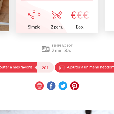
€
€
€
Simple
Eco.
2 pers.
TEMPS ROBOT
2
min
50
s
outer à mes favoris
Ajouter à un menu hebdom
201