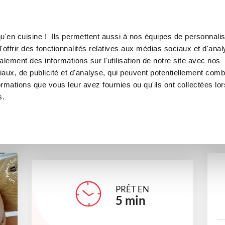
Canofea
Borealia
LE MAG
LA BOUTIQUE
RECETTES
u'en cuisine ! Ils permettent aussi à nos équipes de personnalis
Pain
offrir des fonctionnalités relatives aux médias sociaux et d'anal
lement des informations sur l'utilisation de notre site avec nos
boulangerie
aux, de publicité et d'analyse, qui peuvent potentiellement comb
ormations que vous leur avez fournies ou qu'ils ont collectées lor
s.
atelieculinair2nanou
PRÊT EN
5
min