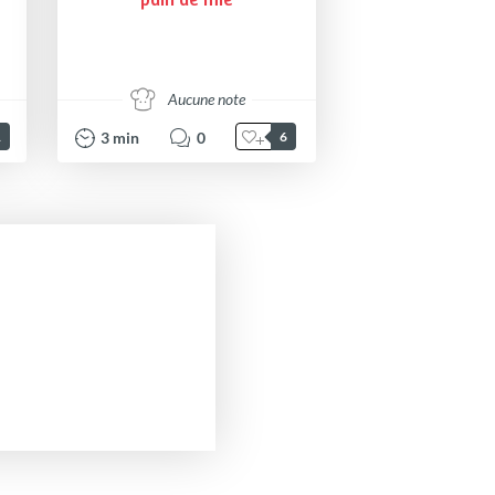
pain de mie
Aucune note
3
min
0
1
6