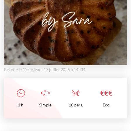
Recette créée le jeudi 17 juillet 2025 à 14h34
€
€
€
1
h
Simple
10 pers.
Eco.