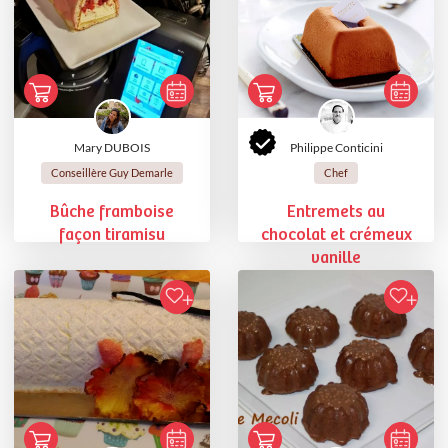
Mary DUBOIS
Philippe Conticini
Conseillère Guy Demarle
Chef
Bûche framboise
Entremets au
façon tiramisu
chocolat et crémeux
vanille