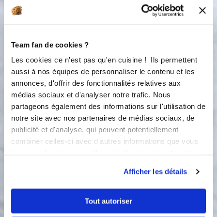
4
Monter les blancs avec le sucre puis
les incorporer.
5
Team fan de cookies ?
Ajouter les cœurs myrtilles extra et
mélanger avec une maryse.
Les cookies ce n'est pas qu'en cuisine ! Ils permettent
aussi à nos équipes de personnaliser le contenu et les
6
annonces, d'offrir des fonctionnalités relatives aux
Versez la préparation dans votre
moule à l'aide d'une maryse.
médias sociaux et d'analyser notre trafic. Nous
partageons également des informations sur l'utilisation de
7
notre site avec nos partenaires de médias sociaux, de
Enfournez pour 30/35 min environ à
175 degrés.
publicité et d'analyse, qui peuvent potentiellement
combiner celles-ci avec d'autres informations que vous
8
leur avez fournies ou qu'ils ont collectées lors de votre
Attendre 5 minutes avant de
démouler.
utilisation de leurs services.
Afficher les détails
9
✨ Suivez-moi sur Facebook ! ✨
Retrouvez encore plus de recettes
Tout autoriser
gourmandes sur ma page Les