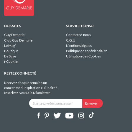
NOS SITES
SERVICE CONSO
Guy Demarle
Contactez-nous
Club Guy Demarle
C.G.U
Le Mag'
Mentions légales
Boutique
Politique de confidentialité
Be Save
Utilisation des Cookies
i-Cook'in
RESTEZ CONNECTÉ
Recevez chaque semaine un
concentré d'inspiration cuilinaire !
Inscrivez-vous à la Miamletter.