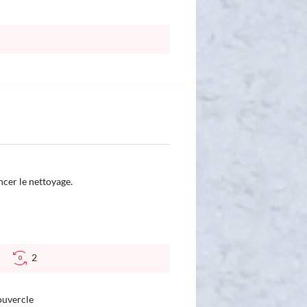
cer le nettoyage.
°C
2
ouvercle