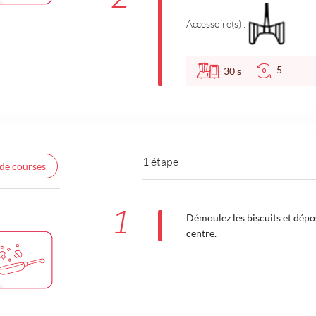
Accessoire(s) :
5
30
s
1 étape
 de courses
1
Démoulez les biscuits et dép
centre.