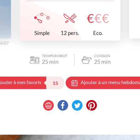
€
€
€
Simple
Eco.
12 pers.
16h07
TEMPS ROBOT
CUISSON
25
min
25
min
jouter à mes favoris
Ajouter à un menu hebdom
15