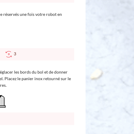
re réservés une fois votre robot en
°C
3
églacer les bords du bol et de donner
l. Placez le panier inox retourné sur le
res.