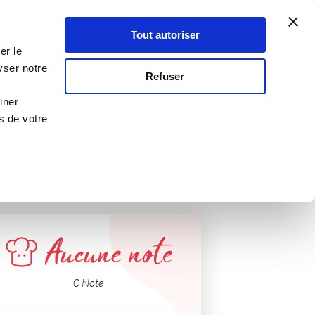
Atelier Culinaire
Le métier
Guy Demarle
Tout autoriser
Se connecter
S'inscrire
er le
onctueux
yser notre
Refuser
iner
s de votre
Aucune note
0 Note