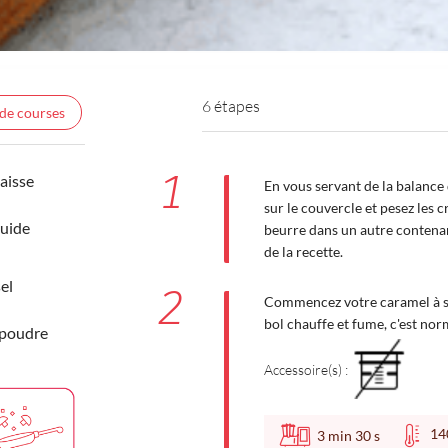
6 étapes
 de courses
1
aisse
En vous servant de la balance 
sur le couvercle et pesez les 
quide
beurre dans un autre contenan
de la recette.
el
2
Commencez votre caramel à sec
bol chauffe et fume, c'est norm
 poudre
Accessoire(s) :
1
3
min
30
s