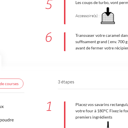
5
Les coups de turbo, vont per
Accessoire(s) :
6
Transvaser votre caramel dans
suffisament grand ( env. 700 g
avant de fermer votre récipien
3 étapes
 de courses
1
Placez vos savarins rectangul
ux
votre four à 180°C Fixez le fo
premiers ingrédients
 poudre