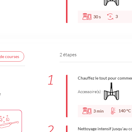
3
30
s
2 étapes
 de courses
1
Chauffez le tout pour commen
Accessoire(s) :
e
140 
3
min
2
Nettoyage intensif jusqu'au c