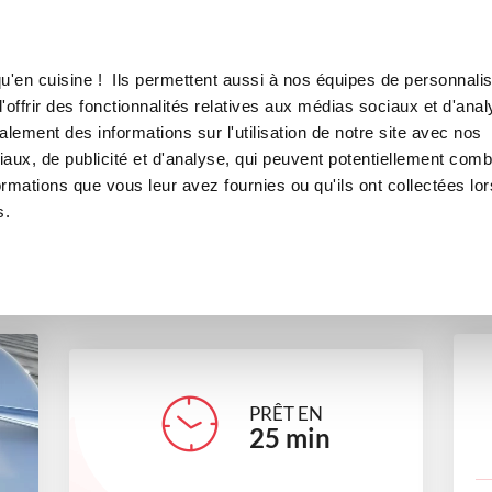
Canofea
Borealia
s et son caramel onctueux
LE MAG
LA BOUTIQUE
RECETTES
u'en cuisine ! Ils permettent aussi à nos équipes de personnalis
x aux pommes et son caramel 
offrir des fonctionnalités relatives aux médias sociaux et d'anal
lement des informations sur l'utilisation de notre site avec nos
desserts
Petits gourmands
aux, de publicité et d'analyse, qui peuvent potentiellement comb
ormations que vous leur avez fournies ou qu'ils ont collectées lor
s.
nathalie18110
PRÊT EN
25
min