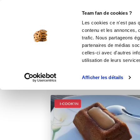
Le Club
i-Cook'in
Be Save
Boutique
Accueil
Recettes
Moelleux aux pomme
Team fan de cookies ?
Les cookies ce n'est pas q
Moelleu
contenu et les annonces, d'
trafic. Nous partageons éga
partenaires de médias soci
celles-ci avec d'autres inf
utilisation de leurs service
Afficher les détails
I-COOK'IN