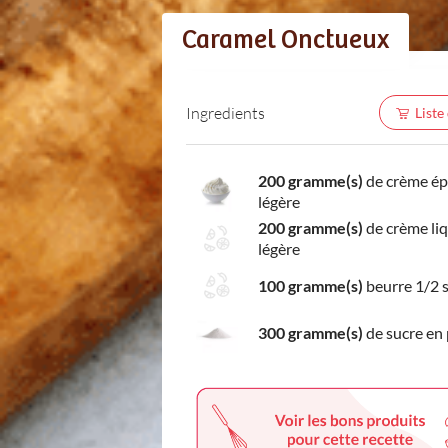
Caramel Onctueux
Ingredients
Liste
200 gramme(s)
de crème ép
légère
200 gramme(s)
de crème li
légère
100 gramme(s)
beurre 1/2 s
300 gramme(s)
de sucre en