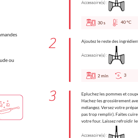
Accessoire(s) :
40 °C
30
s
'amandes
2
Ajoutez le reste des ingrédien
Accessoire(s) :
oude ou
3
2
min
3
Epluchez les pommes et coupe
Hachez-les grossièrement avec 
mélangez. Versez votre prépar
pas trop remplir). Faites cuir
votre four. Laissez refroidir 
Accessoire(s) :