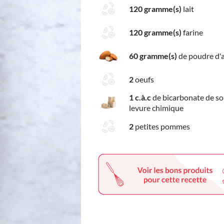
120 gramme(s)
lait
120 gramme(s)
farine
60 gramme(s)
de poudre d
2
oeufs
1 c.à.c
de bicarbonate de s
levure chimique
2
petites pommes