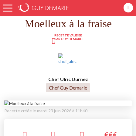
Accueil
Recettes
Moelleux à la fraise
Moelleux à la fraise
RECETTE VALIDÉE
PAR GUY DEMARLE
!
Chef Ulric Durnez
Chef Guy Demarle
Recette créée le mardi 23 juin 2026 à 11h40
€
€
€