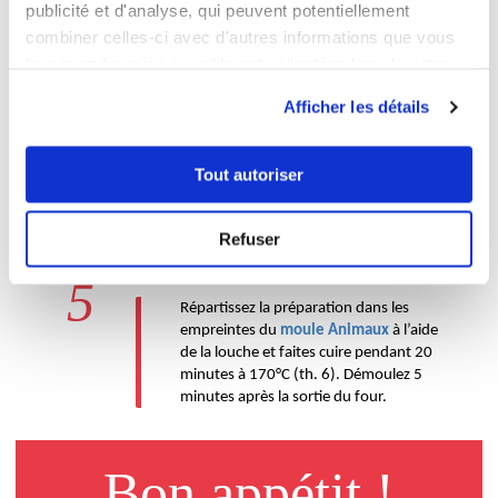
2
publicité et d'analyse, qui peuvent potentiellement
Incorporez le yaourt, l’arôme et le 
colorant.
combiner celles-ci avec d'autres informations que vous
leur avez fournies ou qu'ils ont collectées lors de votre
3
utilisation de leurs services.
Incorporez la levure et la farine 
Afficher les détails
tamisées puis l’huile.
4
Tout autoriser
Préchauffez votre four à 170°C (th. 6) 
et placez votre 
moule Animaux
 sur la 
Refuser
plaque perforée
.
5
Répartissez la préparation dans les 
empreintes du 
moule Animaux
 à l’aide 
de la louche et faites cuire pendant 20 
minutes à 170°C (th. 6). Démoulez 5 
minutes après la sortie du four.
Bon appétit !