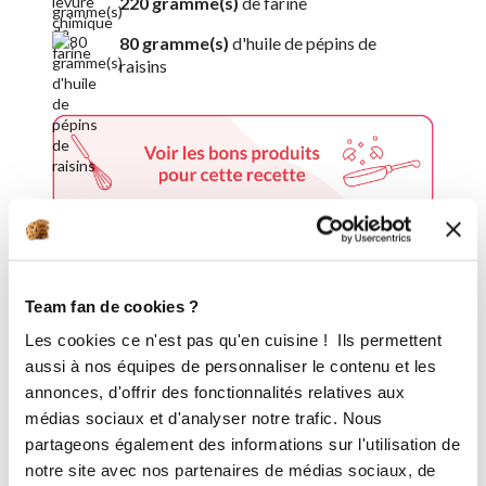
220 gramme(s)
de farine
80 gramme(s)
d'huile de pépins de
raisins
5 étapes
Team fan de cookies ?
Les cookies ce n'est pas qu'en cuisine ! Ils permettent
aussi à nos équipes de personnaliser le contenu et les
1
Dans un cul-de-poule, mélangez au 
annonces, d'offrir des fonctionnalités relatives aux
fouet les œufs avec le sucre jusqu’à ce 
médias sociaux et d'analyser notre trafic. Nous
que le mélange blanchisse.
partageons également des informations sur l'utilisation de
notre site avec nos partenaires de médias sociaux, de